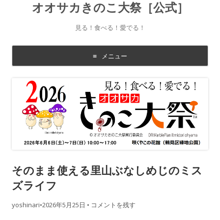
オオサカきのこ大祭［公式］
見る！食べる！愛でる！
メニュー
コ
ン
テ
ン
ツ
に
移
動
す
る
そのまま使える里山ぶなしめじのミス
ズライフ
yoshinari
•
2026年5月25日
•
コメントを残す