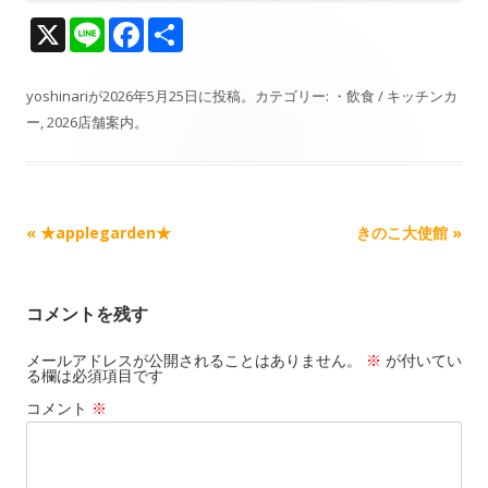
X
Li
F
共
n
ac
有
e
e
yoshinari
が
2026年5月25日
に投稿。カテゴリー:
・飲食 / キッチンカ
ー
,
2026店舗案内
。
b
o
o
k
記
«
★applegarden★
きのこ大使館
»
事
ナ
コメントを残す
ビ
ゲ
メールアドレスが公開されることはありません。
※
が付いてい
る欄は必須項目です
ー
コメント
※
シ
ョ
ン