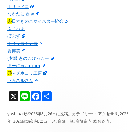
トリキノコ
なかたに さき
㊏
日本きのこマイスター協会
ふじべあ
ぼぶず
ホリッコキノコ
堀博美
(本部)きのこけっこー
まーにゃおroom
㊐
マメホコリ工房
ラムネルさん
X
Li
F
共
n
ac
有
e
e
yoshinari
が
2026年5月26日
に投稿。カテゴリー:
・アクセサリ
,
2026
年
,
2026店舗案内
,
ニュース
,
店舗一覧
,
店舗案内
,
総合案内
。
b
o