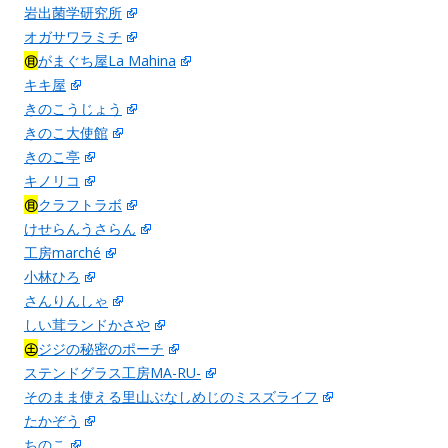
岩出菌学研究所
オガサワラミチ
㊐
がまぐち屋La Mahina
キキ屋
きのこうじょう
きのこ大使館
きのこ亭
キノリコ
㊐
クラフトラボ
けせらんうさらん
工房marché
小林ひろ
さんりんしゃ
しい茸ランドかさや
㊏
ジジの秘密のポーチ
ステンドグラス工房MA-RU-
そのまま使える里山ぶなしめじのミスズライフ
たかぞう
ちのこ