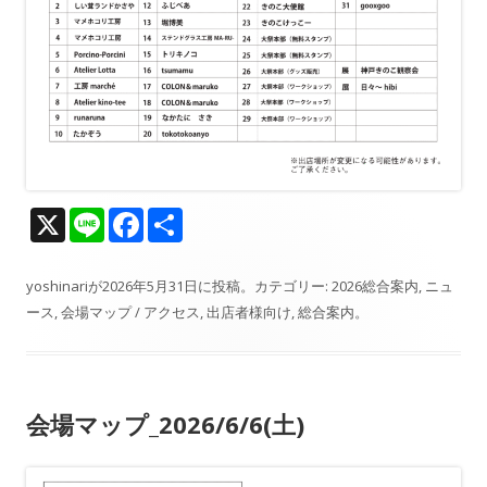
X
Li
F
共
n
ac
有
e
e
yoshinari
が
2026年5月31日
に投稿。カテゴリー:
2026総合案内
,
ニュ
ース
,
会場マップ / アクセス
,
出店者様向け
,
総合案内
。
b
o
o
会場マップ_2026/6/6(土)
k