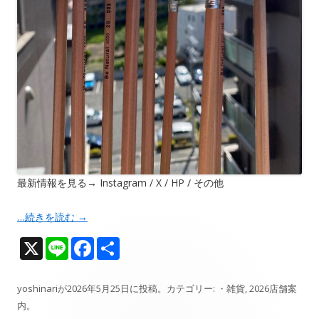
最新情報を見る→ Instagram / X / HP / その他
…続きを読む
→
X
Li
F
共
n
ac
有
e
e
yoshinari
が
2026年5月25日
に投稿。カテゴリー:
・雑貨
,
2026店舗案
内
。
b