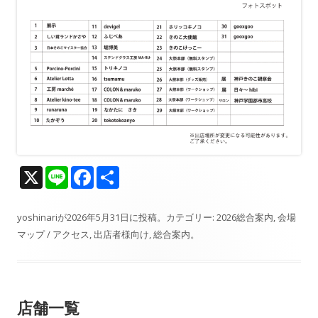
X
Li
F
共
n
ac
有
e
e
yoshinari
が
2026年5月31日
に投稿。カテゴリー:
2026総合案内
,
会場
マップ / アクセス
,
出店者様向け
,
総合案内
。
b
o
o
店舗一覧
k