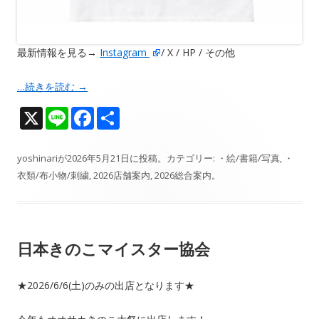
最新情報を見る→
Instagram
/ X / HP / その他
…続きを読む
→
X
Li
F
共
n
ac
有
e
e
yoshinari
が
2026年5月21日
に投稿。カテゴリー:
・絵/書籍/写真
,
・
衣類/布小物/刺繍
,
2026店舗案内
,
2026総合案内
。
b
o
o
日本きのこマイスター協会
k
★2026/6/6(土)のみの出店となります★