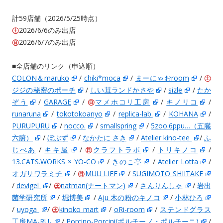
計59店舗（2026/5/25時点）
㊏
2026/6/6のみ出店
㊐
2026/6/7のみ出店
■全店舗のリンク（申込順）
COLON＆maruko
/
chiki*moca
/
まーにゃおroom
/
㊏
ジジの秘密のポーチ
/
しい茸ランドかさや
/
sizle
/
たか
ぞう
/
GARAGE
/
㊐
マメホコリ工房
/
キノリコ
/
runaruna
/
tokotokoanyo
/
replica-lab.
/
KOHANA
/
PURUPURU
/
nocco.
/
smallspring
/
5zoo.6ppu…（五臓
六腑）
/
ぼぶず
/
なかたに さき
/
Atelier kino-tee
/
ふ
じべあ
/
キキ屋
/
㊐
クラフトラボ
/
トリキノコ
/
13.CATS.WORKS × YO-CO
/
きのこ亭
/
Atelier Lotta
/
オガサワラミチ
/
㊐
MUU LIFE
/
SUGIMOTO SHIITAKE
/
devigel
/
㊏
natman(ナートマン)
/
さんりんしゃ
/
岩出
菌学研究所
/
堀博美
/
Aju 木の粉のキノコ
/
小林ひろ
/
uyoga
/
㊏
kinoko mart
/
oRi-room
/
ステンドグラス
工房MA-RU-
/
Porcino-Porcini(ポルチーノ・ポルチーニ)
/