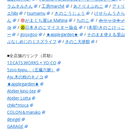
ラムネルさん
/
工房marché
/
あとりえぷれこ
/
アトリ
エhibi
/
tsumamu
/
きのこうじょう
/
けせらんうさら
ん
/
㊐
がまぐち屋La Mahina
/
ちのこ
/
ホリッコキノ
コ
/
㊏
日本きのこマイスター協会
/
(本部)きのこけっこ
ー
/
gooxgoo
/
★applegarden★
/
そのまま使える里山
ぶなしめじのミスズライフ
/
きのこ大使館
/
■全店舗のリンク（昇順）
13.CATS.WORKS × YO-CO
5zoo.6ppu…（五臓六腑）
Aju 木の粉のキノコ
★applegarden★
Atelier kino-tee
Atelier Lotta
chiki*moca
COLON＆maruko
devigel
GARAGE