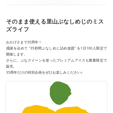
o
o
そのまま使える里山ぶなしめじのミス
k
ズライフ
おかげさまで35周年！
感謝を込めて “35秒間ぶなしめじ詰め放題” を1日100人限定で
開催します。
さらに、ぶなクイーンを使ったプレミアムアイスも数量限定で
販売。
35周年だけの特別企画をぜひお楽しみください♪