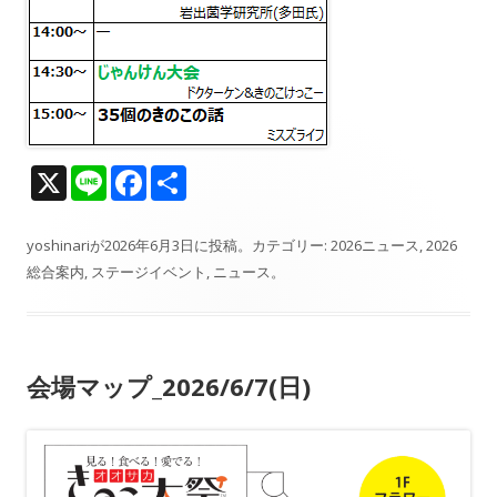
X
Li
F
共
n
ac
有
e
e
yoshinari
が
2026年6月3日
に投稿。カテゴリー:
2026ニュース
,
2026
総合案内
,
ステージイベント
,
ニュース
。
b
o
o
会場マップ_2026/6/7(日)
k