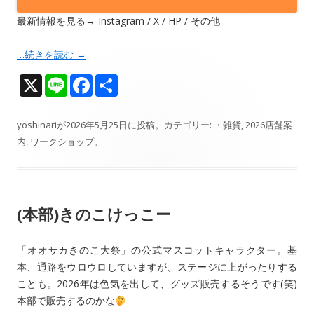
最新情報を見る→ Instagram / X / HP / その他
…続きを読む
→
X
Li
F
共
n
ac
有
e
e
yoshinari
が
2026年5月25日
に投稿。カテゴリー:
・雑貨
,
2026店舗案
内
,
ワークショップ
。
b
o
o
(本部)きのこけっこー
k
「オオサカきのこ大祭」の公式マスコットキャラクター。基
本、通路をウロウロしていますが、ステージに上がったりする
ことも。2026年は色気を出して、グッズ販売するそうです(笑)
本部で販売するのかな