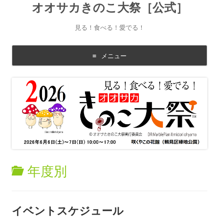
オオサカきのこ大祭［公式］
見る！食べる！愛でる！
メニュー
コ
ン
テ
ン
ツ
に
移
動
す
る
年度別
イベントスケジュール