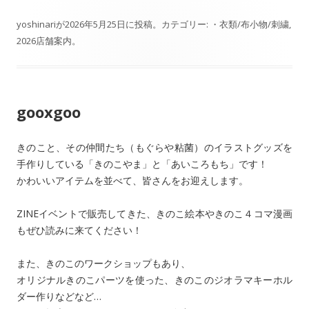
n
ac
有
e
e
yoshinari
が
2026年5月25日
に投稿。カテゴリー:
・衣類/布小物/刺繍
,
2026店舗案内
。
b
o
o
gooxgoo
k
きのこと、その仲間たち（もぐらや粘菌）のイラストグッズを
手作りしている「きのこやま」と「あいころもち」です！
かわいいアイテムを並べて、皆さんをお迎えします。
ZINEイベントで販売してきた、きのこ絵本やきのこ４コマ漫画
もぜひ読みに来てください！
また、きのこのワークショップもあり、
オリジナルきのこパーツを使った、きのこのジオラマキーホル
ダー作りなどなど…