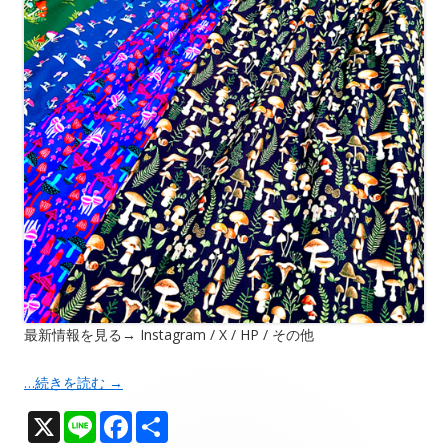
最新情報を見る→ Instagram / X / HP / その他
…続きを読む
→
X
Li
F
共