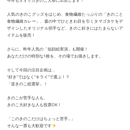
今年もオオサカきのこ大祭に出店します！
人気のきのこグッズをはじめ、食物繊維たっぷりの「きのこと
食物繊維カレー」、森の中でひときわ目を引くタマゴタケをデ
ザインしたオリジナル切手など、きのこ好きにはたまらないア
イテムを販売！
さらに、昨年人気の「似顔絵実演」も開催！
あなただけの特別な1枚を、その場でお描きします。
そして今回の注目企画は…
“好き”ではなく“キライ”で選ぶ！？
「逆きのこ総選挙」！
きのこが苦手な人も、
きのこ大好きな人も投票OK！
「このきのこだけはちょっと苦手…」
そんな一票も大歓迎です