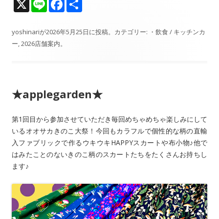
X
Li
F
共
n
ac
有
e
e
yoshinari
が
2026年5月25日
に投稿。カテゴリー:
・飲食 / キッチンカ
ー
,
2026店舗案内
。
b
o
o
★applegarden★
k
第1回目から参加させていただき毎回めちゃめちゃ楽しみにして
いるオオサカきのこ大祭！今回もカラフルで個性的な柄の直輸
入ファブリックで作るウキウキHAPPYスカートや布小物♪他で
はみたことのないきのこ柄のスカートたちをたくさんお持ちし
ます♪