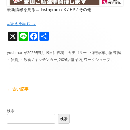
最新情報を見る→ Instagram / X / HP / その他
…続きを読む
→
X
Li
F
共
n
ac
有
e
e
yoshinari
が
2026年5月19日
に投稿。カテゴリー:
・衣類/布小物/刺繍
,
・雑貨
,
・飲食 / キッチンカー
,
2026店舗案内
,
ワークショップ
。
b
o
o
k
記
←
古い記事
事
ナ
検索
ビ
検索
ゲ
ー