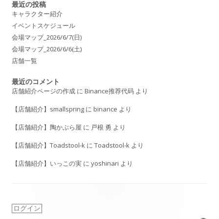
最近の投稿
シ
キャラクター紹介
イベントスケジュール
ョ
会場マップ_2026/6/7(日)
ン
会場マップ_2026/6/6(土)
店舗一覧
最近のコメント
店舗紹介ページの作成
に
Binance推荐代码
より
【店舗紹介】smallspring
に
binance
より
【店舗紹介】陶かぶら屋
に
戸根 勇
より
【店舗紹介】Toadstool-k
に
Toadstool-k
より
【店舗紹介】いっこの実
に
yoshinari
より
ログイン