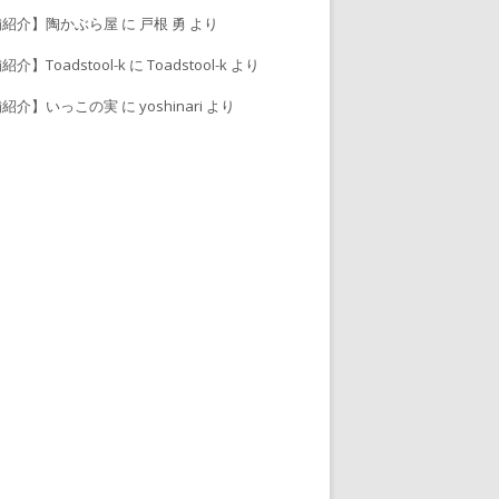
舗紹介】陶かぶら屋
に
戸根 勇
より
介】Toadstool-k
に
Toadstool-k
より
舗紹介】いっこの実
に
yoshinari
より