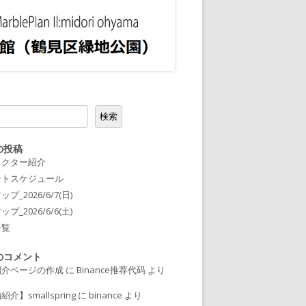
2023ガラス/レジン
2023粘土/陶器/紙/木工/樹脂
2023衣類/布小物/刺繍
2023編み物/羊毛フェルト
2023絵/書籍/写真
検索
2023飲食 / キッチンカー
の投稿
ラクター紹介
2023ABOUT
ントスケジュール
プ_2026/6/7(日)
2023出店者様向け
プ_2026/6/6(土)
一覧
のコメント
紹介ページの作成
に
Binance推荐代码
より
介】smallspring
に
binance
より