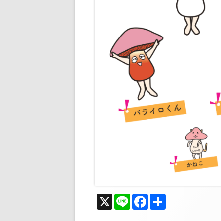
X
Li
F
共
n
ac
有