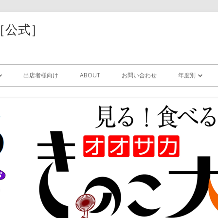
［公式］
コ
ン
出店者様向け
ABOUT
お問い合わせ
年度別
テ
ン
ツ
2025年
に
移
動
索
2024年
す
る
2023年
サリ
2022年
/レジン
2021年
器/紙/木工/樹脂
2020年