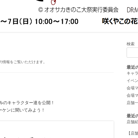
小物/刺繍
2019年
/羊毛フェルト
/写真
 キッチンカー
検索
の情報をご覧いただけます。
最近
キャ
イベ
会場マッ
会場マッ
みのキャラクター達を公開！
店舗
ーケンに聞いてみよう！
最近
店舗
【店舗紹