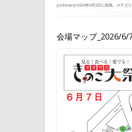
e
e
yoshinari
が
2026年6月3日
に投稿。カテゴリ
b
o
o
会場マップ_2026/6/7
k