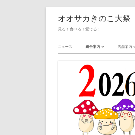
オオサカきのこ大祭
見る！食べる！愛でる！
ニュース
総合案内
店舗案内
会場マップ / アクセス
店舗一覧
ステージイベント
グッズ捜
展示 / 無料企画
・雑貨
ワークショップ
・アクセ
・ガラス
・粘土/陶