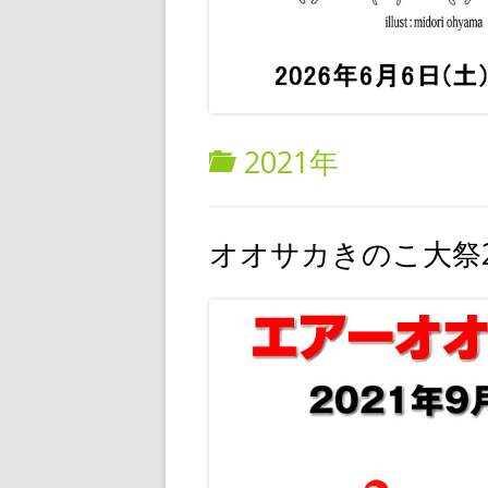
・衣類/布
・編み物
・絵/書籍
・飲食 /
2021年
オオサカきのこ大祭2