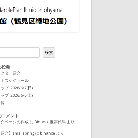
2023ガラス/レジン
2023粘土/陶器/紙/木工/樹脂
2023衣類/布小物/刺繍
2023編み物/羊毛フェルト
2023絵/書籍/写真
検索
2023飲食 / キッチンカー
の投稿
ラクター紹介
2023ABOUT
ントスケジュール
プ_2026/6/7(日)
2023出店者様向け
プ_2026/6/6(土)
一覧
のコメント
紹介ページの作成
に
Binance推荐代码
より
介】smallspring
に
binance
より