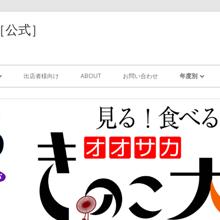
［公式］
コ
ン
出店者様向け
ABOUT
お問い合わせ
年度別
テ
ン
ツ
2025年
に
移
動
索
2024年
す
る
2023年
サリ
2022年
/レジン
2021年
器/紙/木工/樹脂
2020年