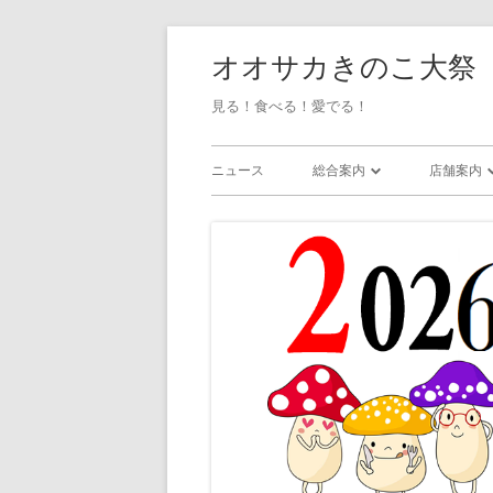
オオサカきのこ大祭
見る！食べる！愛でる！
ニュース
総合案内
店舗案内
会場マップ / アクセス
店舗一覧
ステージイベント
グッズ捜
展示 / 無料企画
・雑貨
ワークショップ
・アクセ
・ガラス
・粘土/陶