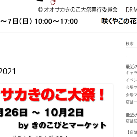
小物/刺繍
2019年
/羊毛フェルト
/写真
 キッチンカー
検索
最近
021
キャ
イベ
会場マッ
会場マッ
店舗
最近
店舗
【店舗紹