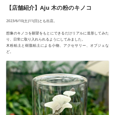
k
【店舗紹介】Aju 木の粉のキノコ
2023/6/10(土)11(日)とも出店。
想像のキノコを願望をもとにできるだけリアルに造形してみた
り、日常に取り入れられるようにしてみました。
木粉粘土と樹脂粘土による小物、アクセサリー、オブジェな
ど。