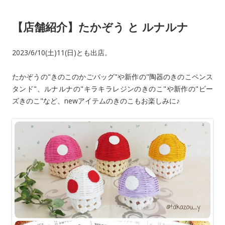
o
【店舗紹介】たかぞう と ルナルナ
k
2023/6/10(土)11(日)とも出店。
たかぞうの"きのこのかごバッグ"や新作の"陶器のきのこペンス
タンド"、ルナルナの"キラキラレジンのきのこ"や新作の"ビー
ズきのこ"など、newアイテムのきのこもお楽しみに♪