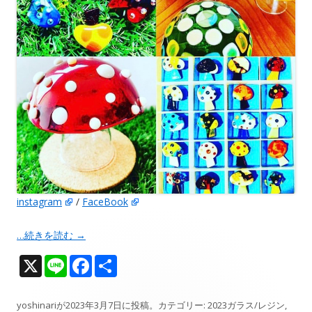
instagram
/
FaceBook
…続きを読む
→
X
Li
F
共
n
ac
有
e
e
yoshinari
が
2023年3月7日
に投稿。カテゴリー:
2023ガラス/レジン
,