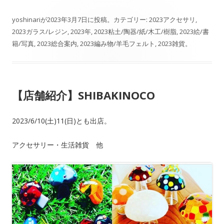
n
ac
有
e
e
yoshinari
が
2023年3月7日
に投稿。カテゴリー:
2023アクセサリ
,
2023ガラス/レジン
,
2023年
,
2023粘土/陶器/紙/木工/樹脂
,
2023絵/書
b
籍/写真
,
2023総合案内
,
2023編み物/羊毛フェルト
,
2023雑貨
。
o
o
k
【店舗紹介】SHIBAKINOCO
2023/6/10(土)11(日)とも出店。
アクセサリー・生活雑貨 他