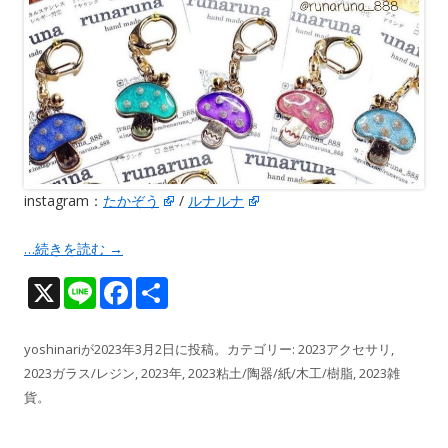
instagram：
たかぞう
/
ルナルナ
…続きを読む
→
X
Li
F
共
n
ac
有
e
e
yoshinari
が
2023年3月2日
に投稿。カテゴリー:
2023アクセサリ
,
2023ガラス/レジン
,
2023年
,
2023粘土/陶器/紙/木工/樹脂
,
2023雑
b
貨
。
o