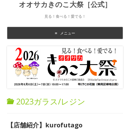
オオサカきのこ大祭［公式］
見る！食べる！愛でる！
メニュー
コ
ン
テ
ン
ツ
に
移
動
す
る
2023ガラス/レジン
【店舗紹介】kurofutago