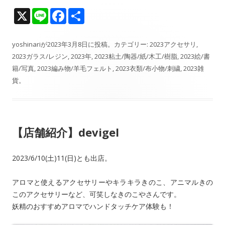
X
Li
F
共
n
ac
有
e
e
yoshinari
が
2023年3月8日
に投稿。カテゴリー:
2023アクセサリ
,
2023ガラス/レジン
,
2023年
,
2023粘土/陶器/紙/木工/樹脂
,
2023絵/書
b
籍/写真
,
2023編み物/羊毛フェルト
,
2023衣類/布小物/刺繍
,
2023雑
o
貨
。
o
k
【店舗紹介】devigel
2023/6/10(土)11(日)とも出店。
アロマと使えるアクセサリーやキラキラきのこ、アニマルきの
このアクセサリーなど、可笑しなきのこやさんです。
妖精のおすすめアロマでハンドタッチケア体験も！