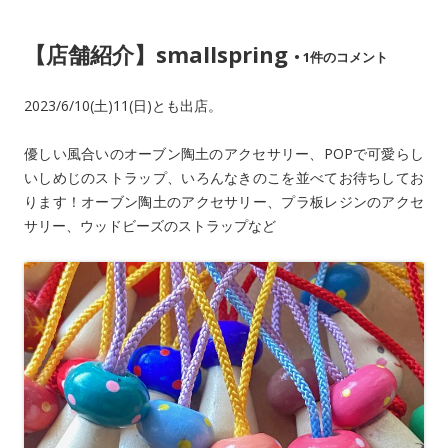
o
【店舗紹介】smallspring
k
•
1件のコメント
2023/6/10(土)11(日)とも出店。
優しい風合いのオーブン陶土のアクセサリー、POPで可愛らし
いしめじのストラップ、いろんなきのこを並べてお待ちしてお
ります！オーブン陶土のアクセサリー、プラ板レジンのアクセ
サリー、ウッドビーズのストラップなど