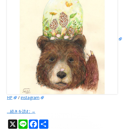
HP
/
instagram
…続きを読む
→
X
Li
F
共