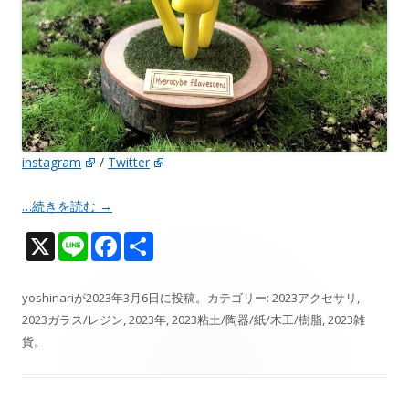
instagram
/
Twitter
…続きを読む
→
X
Li
F
共
n
ac
有
e
e
yoshinari
が
2023年3月6日
に投稿。カテゴリー:
2023アクセサリ
,
2023ガラス/レジン
,
2023年
,
2023粘土/陶器/紙/木工/樹脂
,
2023雑
b
貨
。
o
o