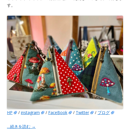
す。
HP
/
instagram
/
FaceBook
/
Twitter
/
ブログ
…続きを読む
→