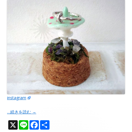
instagram
…続きを読む
→
X
Li
F
共