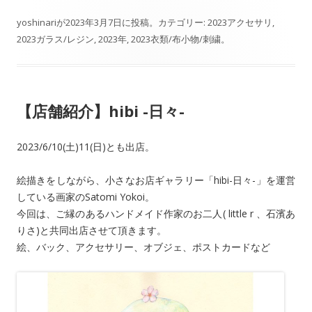
n
ac
有
e
e
yoshinari
が
2023年3月7日
に投稿。カテゴリー:
2023アクセサリ
,
2023ガラス/レジン
,
2023年
,
2023衣類/布小物/刺繍
。
b
o
o
【店舗紹介】hibi -日々-
k
2023/6/10(土)11(日)とも出店。
絵描きをしながら、小さなお店ギャラリー「hibi-日々-」を運営
している画家のSatomi Yokoi。
今回は、ご縁のあるハンドメイド作家のお二人( little r 、石濱あ
りさ)と共同出店させて頂きます。
絵、バック、アクセサリー、オブジェ、ポストカードなど