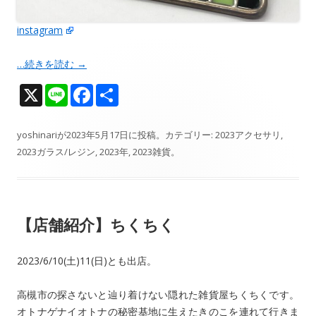
instagram
…続きを読む
→
X
Li
F
共
n
ac
有
e
e
yoshinari
が
2023年5月17日
に投稿。カテゴリー:
2023アクセサリ
,
2023ガラス/レジン
,
2023年
,
2023雑貨
。
b
o
o
【店舗紹介】ちくちく
k
2023/6/10(土)11(日)とも出店。
高槻市の探さないと辿り着けない隠れた雑貨屋ちくちくです。
オトナゲナイオトナの秘密基地に生えたきのこを連れて行きま