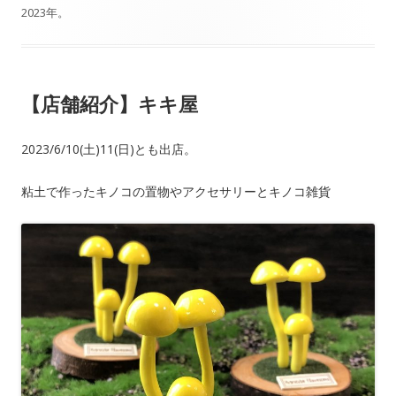
2023年
。
b
o
o
【店舗紹介】キキ屋
k
2023/6/10(土)11(日)とも出店。
粘土で作ったキノコの置物やアクセサリーとキノコ雑貨