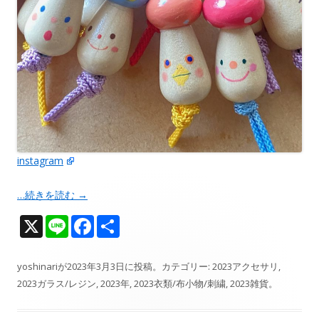
instagram
…続きを読む
→
X
Li
F
共
n
ac
有
e
e
yoshinari
が
2023年3月3日
に投稿。カテゴリー:
2023アクセサリ
,
2023ガラス/レジン
,
2023年
,
2023衣類/布小物/刺繍
,
2023雑貨
。
b
o