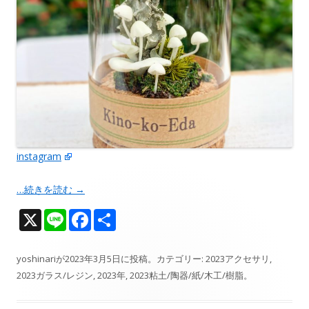
instagram
…続きを読む
→
X
Li
F
共
n
ac
有
e
e
yoshinari
が
2023年3月5日
に投稿。カテゴリー:
2023アクセサリ
,
2023ガラス/レジン
,
2023年
,
2023粘土/陶器/紙/木工/樹脂
。
b
o