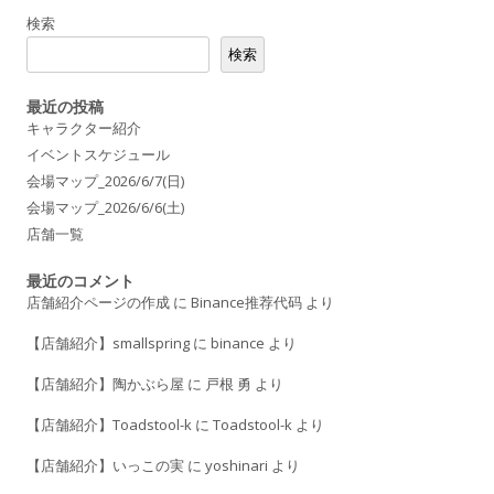
o
検索
k
検索
最近の投稿
キャラクター紹介
イベントスケジュール
会場マップ_2026/6/7(日)
会場マップ_2026/6/6(土)
店舗一覧
最近のコメント
店舗紹介ページの作成
に
Binance推荐代码
より
【店舗紹介】smallspring
に
binance
より
【店舗紹介】陶かぶら屋
に
戸根 勇
より
【店舗紹介】Toadstool-k
に
Toadstool-k
より
【店舗紹介】いっこの実
に
yoshinari
より