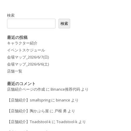
b
o
検索
o
検索
k
最近の投稿
キャラクター紹介
イベントスケジュール
会場マップ_2026/6/7(日)
会場マップ_2026/6/6(土)
店舗一覧
最近のコメント
店舗紹介ページの作成
に
Binance推荐代码
より
【店舗紹介】smallspring
に
binance
より
【店舗紹介】陶かぶら屋
に
戸根 勇
より
【店舗紹介】Toadstool-k
に
Toadstool-k
より