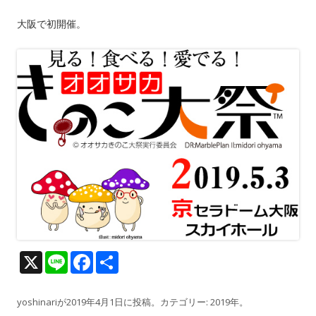
大阪で初開催。
X
Li
F
共
n
ac
有
e
e
yoshinari
が
2019年4月1日
に投稿。カテゴリー:
2019年
。