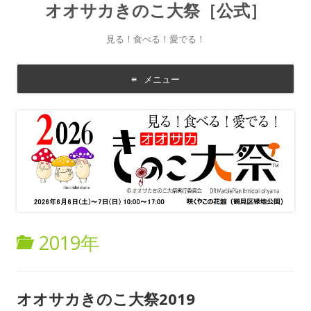
オオサカきのこ大祭［公式］
見る！食べる！愛でる！
メニュー
コ
ン
テ
ン
ツ
に
移
動
す
る
2019年
オオサカきのこ大祭2019