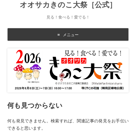
オオサカきのこ大祭［公式］
見る！食べる！愛でる！
メニュー
コ
ン
テ
ン
ツ
に
移
動
す
る
何も見つからない
何も発見できません。検索すれば、関連記事の発見をお手伝い
できると思います。