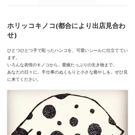
o
o
ホリッコキノコ(都合により出店見合わ
k
せ)
ひとつひとつ手で彫ったハンコを、可愛いシールに仕立ててい
ます。
いろんな表情のキノコから、愛嬌たっぷりの生き物まで。
あなたの日々に、手仕事のぬくもりと小さな癒やしを。ぜひ見
に来てください。