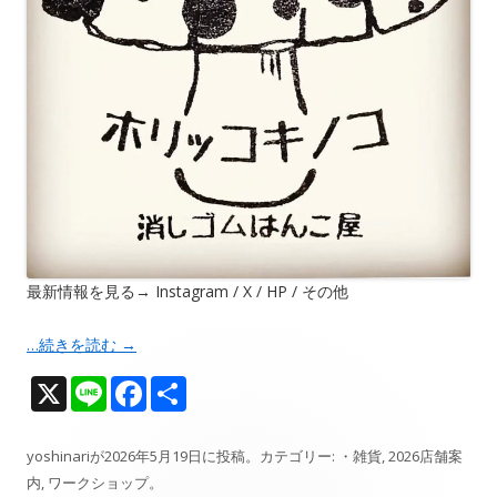
最新情報を見る→ Instagram / X / HP / その他
…続きを読む
→
X
Li
F
共
n
ac
有
e
e
yoshinari
が
2026年5月19日
に投稿。カテゴリー:
・雑貨
,
2026店舗案
内
,
ワークショップ
。