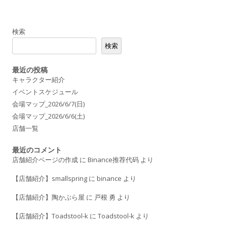
b
o
o
検索
k
検索
最近の投稿
キャラクター紹介
イベントスケジュール
会場マップ_2026/6/7(日)
会場マップ_2026/6/6(土)
店舗一覧
最近のコメント
店舗紹介ページの作成
に
Binance推荐代码
より
【店舗紹介】smallspring
に
binance
より
【店舗紹介】陶かぶら屋
に
戸根 勇
より
【店舗紹介】Toadstool-k
に
Toadstool-k
より