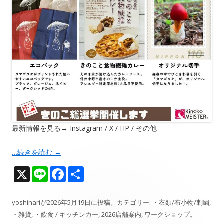
最新情報を見る→ Instagram / X / HP / その他
…続きを読む
→
X
Li
F
共
n
ac
有
e
e
yoshinari
が
2026年5月19日
に投稿。カテゴリー:
・衣類/布小物/刺繍
,
・雑貨
,
・飲食 / キッチンカー
,
2026店舗案内
,
ワークショップ
。
b