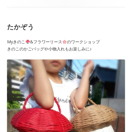
b
o
o
たかぞう
k
Myきのこ
&フラワーリース
のワークショップ
きのこのかごバッグや小物入れもお楽しみに♪