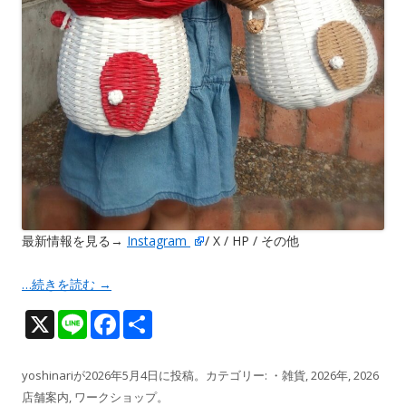
最新情報を見る→
Instagram
/ X / HP / その他
…続きを読む
→
X
Li
F
共
n
ac
有
e
e
yoshinari
が
2026年5月4日
に投稿。カテゴリー:
・雑貨
,
2026年
,
2026
店舗案内
,
ワークショップ
。