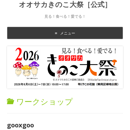
オオサカきのこ大祭［公式］
見る！食べる！愛でる！
メニュー
コ
ン
テ
ン
ツ
に
移
動
す
る
ワークショップ
gooxgoo