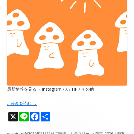
最新情報を見る→ Instagram / X / HP / その他
…続きを読む
→
X
Li
F
共
n
ac
有
yoshinari
が
2026年5月25日
に投稿。カテゴリー:
・雑貨
,
2026店舗案