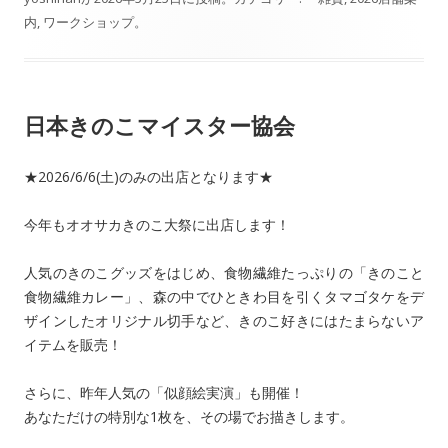
e
e
内
,
ワークショップ
。
b
o
o
日本きのこマイスター協会
k
★2026/6/6(土)のみの出店となります★
今年もオオサカきのこ大祭に出店します！
人気のきのこグッズをはじめ、食物繊維たっぷりの「きのこと
食物繊維カレー」、森の中でひときわ目を引くタマゴタケをデ
ザインしたオリジナル切手など、きのこ好きにはたまらないア
イテムを販売！
さらに、昨年人気の「似顔絵実演」も開催！
あなただけの特別な1枚を、その場でお描きします。