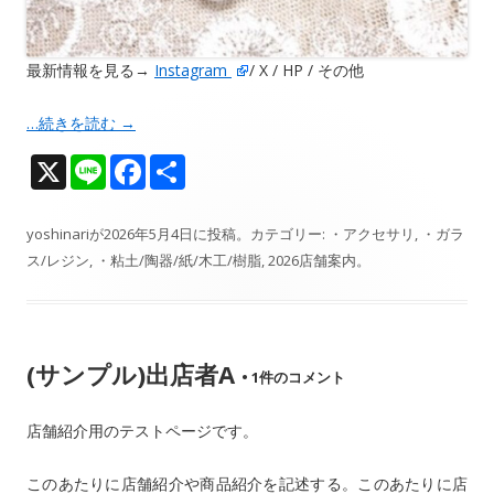
最新情報を見る→
Instagram
/ X / HP / その他
…続きを読む
→
X
Li
F
共
n
ac
有
e
e
yoshinari
が
2026年5月4日
に投稿。カテゴリー:
・アクセサリ
,
・ガラ
ス/レジン
,
・粘土/陶器/紙/木工/樹脂
,
2026店舗案内
。
b
o
o
(サンプル)出店者A
k
•
1件のコメント
店舗紹介用のテストページです。
このあたりに店舗紹介や商品紹介を記述する。このあたりに店