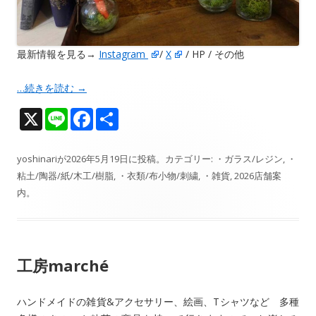
最新情報を見る→
Instagram
/
X
/ HP / その他
…続きを読む
→
X
Li
F
共
n
ac
有
e
e
yoshinari
が
2026年5月19日
に投稿。カテゴリー:
・ガラス/レジン
,
・
粘土/陶器/紙/木工/樹脂
,
・衣類/布小物/刺繍
,
・雑貨
,
2026店舗案
b
内
。
o
o
k
工房marché
ハンドメイドの雑貨&アクセサリー、絵画、Tシャツなど 多種