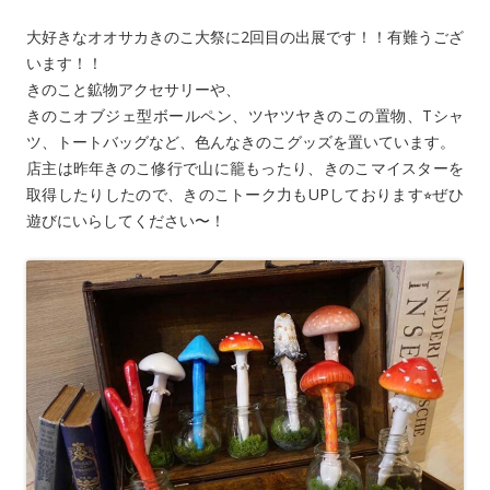
大好きなオオサカきのこ大祭に2回目の出展です！！有難うござ
います！！
きのこと鉱物アクセサリーや、
きのこオブジェ型ボールペン、ツヤツヤきのこの置物、Tシャ
ツ、トートバッグなど、色んなきのこグッズを置いています。
店主は昨年きのこ修行で山に籠もったり、きのこマイスターを
取得したりしたので、きのこトーク力もUPしております⭐︎ぜひ
遊びにいらしてください〜！