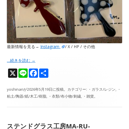
最新情報を見る→
Instagram
/ X / HP / その他
…続きを読む
→
X
Li
F
共
n
ac
有
e
e
yoshinari
が
2026年5月19日
に投稿。カテゴリー:
・ガラス/レジン
,
・
粘土/陶器/紙/木工/樹脂
,
・衣類/布小物/刺繍
,
・雑貨
。
b
o
o
ステンドグラス工房MA-RU-
k