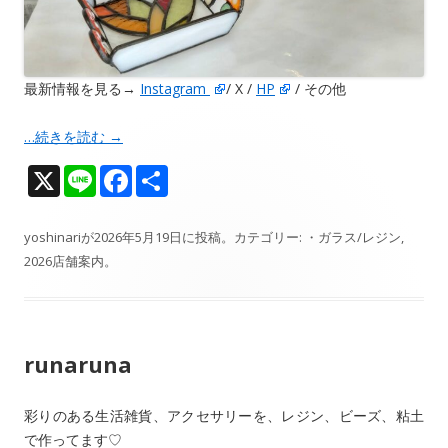
最新情報を見る→
Instagram
/ X /
HP
/ その他
…続きを読む
→
X
Li
F
共
n
ac
有
e
e
yoshinari
が
2026年5月19日
に投稿。カテゴリー:
・ガラス/レジン
,
2026店舗案内
。
b
o
o
runaruna
k
彩りのある生活雑貨、アクセサリーを、レジン、ビーズ、粘土
で作ってます♡