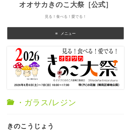
オオサカきのこ大祭［公式］
見る！食べる！愛でる！
メニュー
コ
ン
テ
ン
ツ
に
移
動
す
る
・ガラス/レジン
きのこうじょう