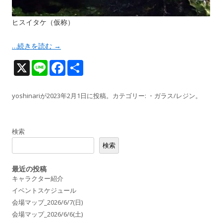
ヒスイタケ（仮称）
…続きを読む
→
X
Li
F
共
n
ac
有
e
e
yoshinari
が
2023年2月1日
に投稿。カテゴリー:
・ガラス/レジン
。
b
o
検索
o
検索
k
最近の投稿
キャラクター紹介
イベントスケジュール
会場マップ_2026/6/7(日)
会場マップ_2026/6/6(土)