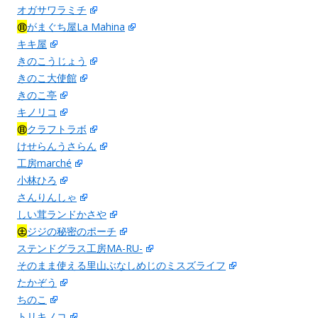
オガサワラミチ
㊐
がまぐち屋La Mahina
キキ屋
きのこうじょう
きのこ大使館
きのこ亭
キノリコ
㊐
クラフトラボ
けせらんうさらん
工房marché
小林ひろ
さんりんしゃ
しい茸ランドかさや
㊏
ジジの秘密のポーチ
ステンドグラス工房MA-RU-
そのまま使える里山ぶなしめじのミスズライフ
たかぞう
ちのこ
トリキノコ