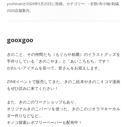
e
e
yoshinari
が
2026年5月25日
に投稿。カテゴリー:
・衣類/布小物/刺繍
,
2026店舗案内
。
b
o
o
gooxgoo
k
きのこと、その仲間たち（もぐらや粘菌）のイラストグッズを
手作りしている「きのこやま」と「あいころもち」です！
かわいいアイテムを並べて、皆さんをお迎えします。
ZINEイベントで販売してきた、きのこ絵本やきのこ４コマ漫画
もぜひ読みに来てください！
また、きのこのワークショップもあり、
オリジナルきのこパーツを使った、きのこのジオラマキーホル
ダー作りなどなど…
キノコ探索レポフリーペーパーも配布中！