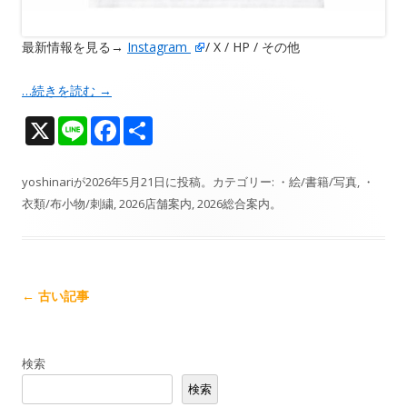
最新情報を見る→
Instagram
/ X / HP / その他
…続きを読む
→
X
Li
F
共
n
ac
有
e
e
yoshinari
が
2026年5月21日
に投稿。カテゴリー:
・絵/書籍/写真
,
・
衣類/布小物/刺繍
,
2026店舗案内
,
2026総合案内
。
b
o
o
k
記
←
古い記事
事
ナ
検索
ビ
検索
ゲ