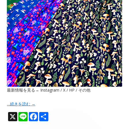
最新情報を見る→ Instagram / X / HP / その他
…続きを読む
→
X
Li
F
共
n
ac
有