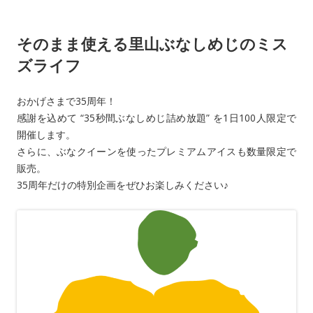
o
o
そのまま使える里山ぶなしめじのミス
k
ズライフ
おかげさまで35周年！
感謝を込めて “35秒間ぶなしめじ詰め放題” を1日100人限定で
開催します。
さらに、ぶなクイーンを使ったプレミアムアイスも数量限定で
販売。
35周年だけの特別企画をぜひお楽しみください♪