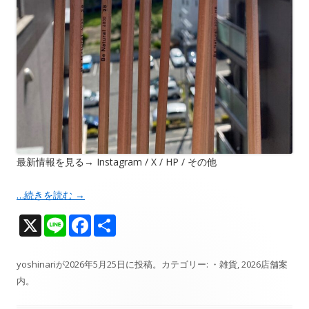
最新情報を見る→ Instagram / X / HP / その他
…続きを読む
→
X
Li
F
共
n
ac
有
e
e
yoshinari
が
2026年5月25日
に投稿。カテゴリー:
・雑貨
,
2026店舗案
内
。
b