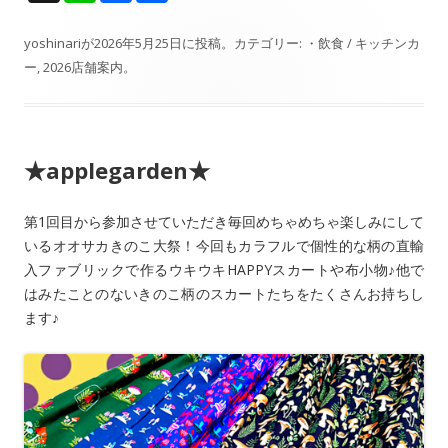
n
ac
有
e
e
yoshinari
が
2026年5月25日
に投稿。カテゴリー:
・飲食 / キッチンカ
ー
,
2026店舗案内
。
b
o
o
★applegarden★
k
第1回目から参加させていただき毎回めちゃめちゃ楽しみにして
いるオオサカきのこ大祭！今回もカラフルで個性的な柄の直輸
入ファブリックで作るウキウキHAPPYスカートや布小物♪他で
はみたことのないきのこ柄のスカートたちをたくさんお持ちし
ます♪