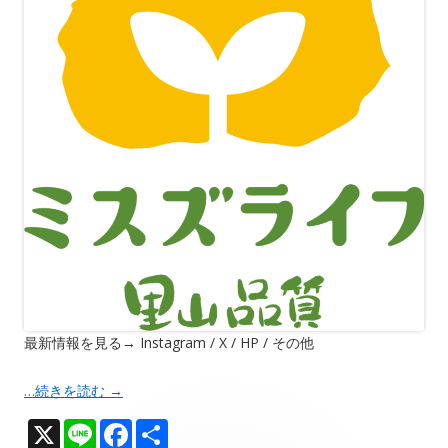
最新情報を見る→ Instagram / X / HP / その他
…続きを読む
→
X
Li
F
共