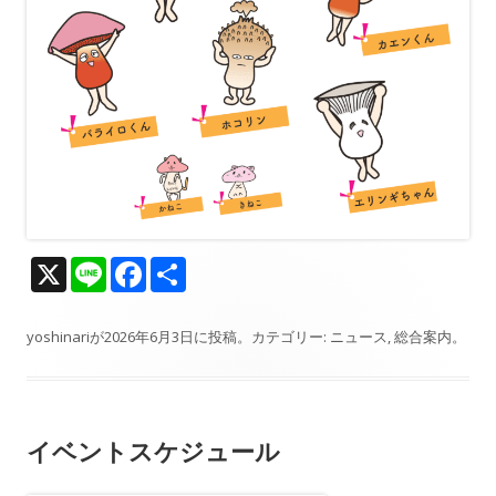
X
Li
F
共
n
ac
有
e
e
yoshinari
が
2026年6月3日
に投稿。カテゴリー:
ニュース
,
総合案内
。
b
o
o
イベントスケジュール
k