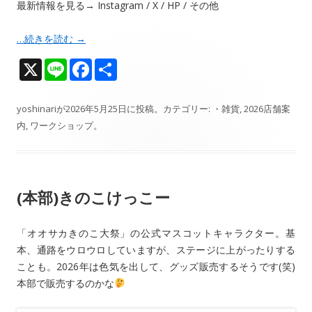
最新情報を見る→ Instagram / X / HP / その他
…続きを読む
→
X
Li
F
共
n
ac
有
e
e
yoshinari
が
2026年5月25日
に投稿。カテゴリー:
・雑貨
,
2026店舗案
内
,
ワークショップ
。
b
o
o
(本部)きのこけっこー
k
「オオサカきのこ大祭」の公式マスコットキャラクター。基
本、通路をウロウロしていますが、ステージに上がったりする
ことも。2026年は色気を出して、グッズ販売するそうです(笑)
本部で販売するのかな