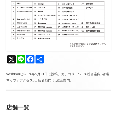
X
Li
F
共
n
ac
有
e
e
yoshinari
が
2026年5月31日
に投稿。カテゴリー:
2026総合案内
,
会場
マップ / アクセス
,
出店者様向け
,
総合案内
。
b
o
o
店舗一覧
k