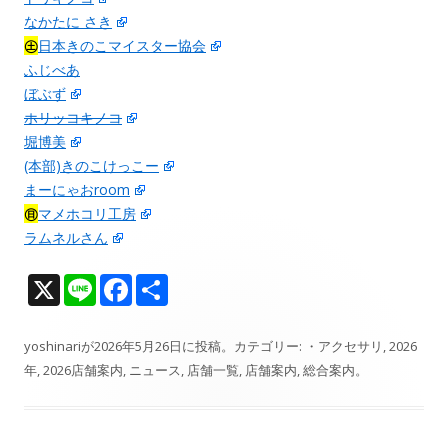
なかたに さき
㊏
日本きのこマイスター協会
ふじべあ
ぼぶず
ホリッコキノコ
堀博美
(本部)きのこけっこー
まーにゃおroom
㊐
マメホコリ工房
ラムネルさん
X
Li
F
共
n
ac
有
e
e
yoshinari
が
2026年5月26日
に投稿。カテゴリー:
・アクセサリ
,
2026
年
,
2026店舗案内
,
ニュース
,
店舗一覧
,
店舗案内
,
総合案内
。
b
o