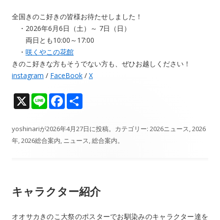
全国きのこ好きの皆様お待たせしました！
・2026年6月6日（土）～ 7日（日）
両日とも10:00～17:00
・
咲くやこの花館
きのこ好きな方もそうでない方も、ぜひお越しください！
instagram
/
FaceBook
/
X
X
Li
F
共
n
ac
有
e
e
yoshinari
が
2026年4月27日
に投稿。カテゴリー:
2026ニュース
,
2026
年
,
2026総合案内
,
ニュース
,
総合案内
。
b
o
o
キャラクター紹介
k
オオサカきのこ大祭のポスターでお馴染みのキャラクター達を