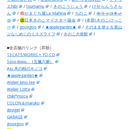
エhibi
/
tsumamu
/
きのこうじょう
/
けせらんうさら
ん
/
㊐
がまぐち屋La Mahina
/
ちのこ
/
ホリッコキノ
コ
/
㊏
日本きのこマイスター協会
/
(本部)きのこけっこ
ー
/
gooxgoo
/
★applegarden★
/
そのまま使える里山
ぶなしめじのミスズライフ
/
きのこ大使館
/
■全店舗のリンク（昇順）
13.CATS.WORKS × YO-CO
5zoo.6ppu…（五臓六腑）
Aju 木の粉のキノコ
★applegarden★
Atelier kino-tee
Atelier Lotta
chiki*moca
COLON＆maruko
devigel
GARAGE
gooxgoo