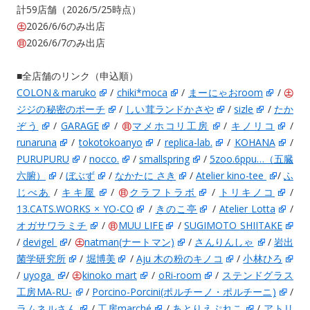
計59店舗（2026/5/25時点）
㊏
2026/6/6のみ出店
㊐
2026/6/7のみ出店
■全店舗のリンク（申込順）
COLON＆maruko
/
chiki*moca
/
まーにゃおroom
/
㊏
ジジの秘密のポーチ
/
しい茸ランドかさや
/
sizle
/
たか
ぞう
/
GARAGE
/
㊐
マメホコリ工房
/
キノリコ
/
runaruna
/
tokotokoanyo
/
replica-lab.
/
KOHANA
/
PURUPURU
/
nocco.
/
smallspring
/
5zoo.6ppu…（五臓
六腑）
/
ぼぶず
/
なかたに さき
/
Atelier kino-tee
/
ふ
じべあ
/
キキ屋
/
㊐
クラフトラボ
/
トリキノコ
/
13.CATS.WORKS × YO-CO
/
きのこ亭
/
Atelier Lotta
/
オガサワラミチ
/
㊐
MUU LIFE
/
SUGIMOTO SHIITAKE
/
devigel
/
㊏
natman(ナートマン)
/
さんりんしゃ
/
岩出
菌学研究所
/
堀博美
/
Aju 木の粉のキノコ
/
小林ひろ
/
uyoga
/
㊏
kinoko mart
/
oRi-room
/
ステンドグラス
工房MA-RU-
/
Porcino-Porcini(ポルチーノ・ポルチーニ)
/
ラムネルさん
/
工房marché
/
あとりえぷれこ
/
アトリ