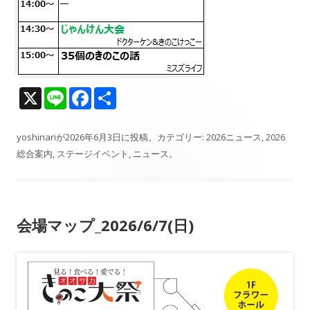
X
Li
F
共
n
ac
有
e
e
yoshinari
が
2026年6月3日
に投稿。カテゴリー:
2026ニュース
,
2026
総合案内
,
ステージイベント
,
ニュース
。
b
o
o
会場マップ_2026/6/7(日)
k