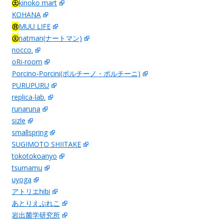
㊏
kinoko mart
KOHANA
㊐
MUU LIFE
㊏
natman(ナートマン)
nocco.
oRi-room
Porcino-Porcini(ポルチーノ・ポルチーニ)
PURUPURU
replica-lab.
runaruna
sizle
smallspring
SUGIMOTO SHIITAKE
tokotokoanyo
tsumamu
uyoga
アトリエhibi
あとりえぷれこ
岩出菌学研究所