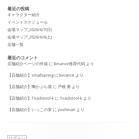
ー
最近の投稿
シ
キャラクター紹介
イベントスケジュール
ョ
会場マップ_2026/6/7(日)
ン
会場マップ_2026/6/6(土)
店舗一覧
最近のコメント
店舗紹介ページの作成
に
Binance推荐代码
より
【店舗紹介】smallspring
に
binance
より
【店舗紹介】陶かぶら屋
に
戸根 勇
より
【店舗紹介】Toadstool-k
に
Toadstool-k
より
【店舗紹介】いっこの実
に
yoshinari
より
ログイン