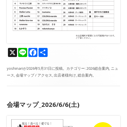
X
Li
F
共
n
ac
有
e
e
yoshinari
が
2026年5月31日
に投稿。カテゴリー:
2026総合案内
,
ニュ
ース
,
会場マップ / アクセス
,
出店者様向け
,
総合案内
。
b
o
o
会場マップ_2026/6/6(土)
k