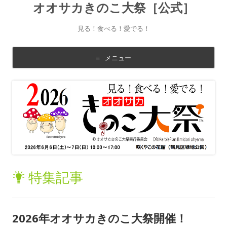
オオサカきのこ大祭［公式］
見る！食べる！愛でる！
メニュー
コ
ン
テ
ン
ツ
に
移
動
す
る
特集記事
2026年オオサカきのこ大祭開催！