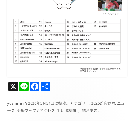
X
Li
F
共
n
ac
有
e
e
yoshinari
が
2026年5月31日
に投稿。カテゴリー:
2026総合案内
,
ニュ
ース
,
会場マップ / アクセス
,
出店者様向け
,
総合案内
。
b
o