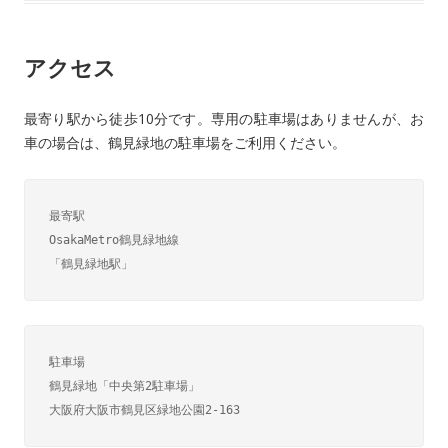
o
o
アクセス
k
最寄り駅から徒歩10分です。専用の駐車場はありませんが、お
車の場合は、鶴見緑地の駐車場をご利用ください。
最寄駅

OsakaMetro鶴見緑地線

「鶴見緑地駅」
駐車場

鶴見緑地「中央第2駐車場」

大阪府大阪市鶴見区緑地公園2-163