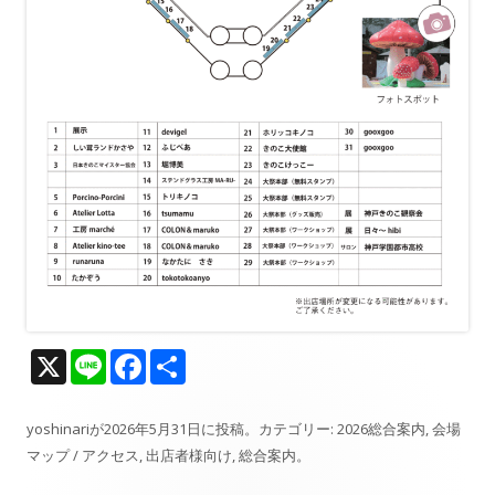
X
Li
F
共
n
ac
有
e
e
yoshinari
が
2026年5月31日
に投稿。カテゴリー:
2026総合案内
,
会場
マップ / アクセス
,
出店者様向け
,
総合案内
。
b