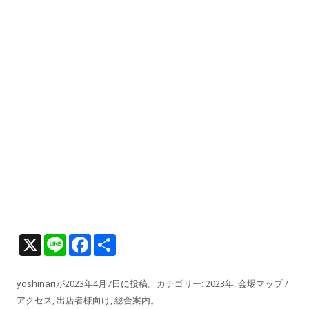
X
Li
F
共
n
ac
有
e
e
yoshinari
が
2023年4月7日
に投稿。カテゴリー:
2023年
,
会場マップ /
アクセス
,
出店者様向け
,
総合案内
。