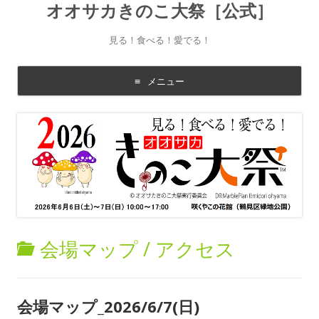
オオサカきのこ大祭［公式］
見る！食べる！愛でる！
メニュー
コ
ン
テ
ン
ツ
に
移
動
す
る
会場マップ / アクセス
会場マップ_2026/6/7(日)