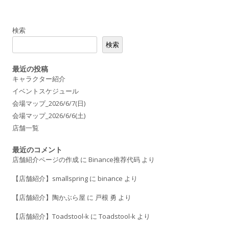
b
o
o
検索
k
検索
最近の投稿
キャラクター紹介
イベントスケジュール
会場マップ_2026/6/7(日)
会場マップ_2026/6/6(土)
店舗一覧
最近のコメント
店舗紹介ページの作成
に
Binance推荐代码
より
【店舗紹介】smallspring
に
binance
より
【店舗紹介】陶かぶら屋
に
戸根 勇
より
【店舗紹介】Toadstool-k
に
Toadstool-k
より