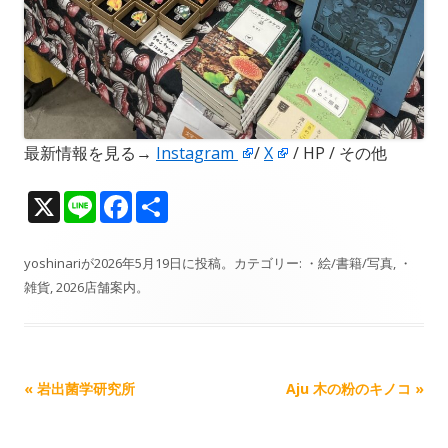
最新情報を見る→
Instagram
/
X
/ HP / その他
X
Li
F
共
n
ac
有
e
e
yoshinari
が
2026年5月19日
に投稿。カテゴリー:
・絵/書籍/写真
,
・
雑貨
,
2026店舗案内
。
b
o
o
k
記
«
岩出菌学研究所
Aju 木の粉のキノコ
»
事
ナ