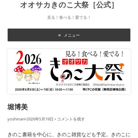
オオサカきのこ大祭［公式］
見る！食べる！愛でる！
メニュー
コ
ン
テ
ン
ツ
に
移
動
す
る
堀博美
yoshinari
•
2026年5月19日
•
コメントを残す
きのこ書籍を中心に、きのこ雑貨なども予定。きのこに