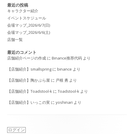
最近の投稿
キャラクター紹介
イベントスケジュール
会場マップ_2026/6/7(日)
会場マップ_2026/6/6(土)
店舗一覧
最近のコメント
店舗紹介ページの作成
に
Binance推荐代码
より
【店舗紹介】smallspring
に
binance
より
【店舗紹介】陶かぶら屋
に
戸根 勇
より
【店舗紹介】Toadstool-k
に
Toadstool-k
より
【店舗紹介】いっこの実
に
yoshinari
より
ログイン