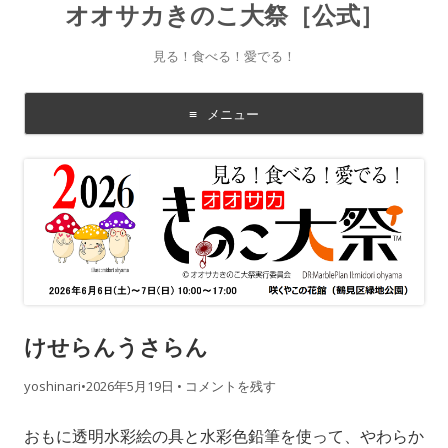
オオサカきのこ大祭［公式］
見る！食べる！愛でる！
メニュー
コ
ン
テ
ン
ツ
に
移
動
す
る
けせらんうさらん
yoshinari
•
2026年5月19日
•
コメントを残す
おもに透明水彩絵の具と水彩色鉛筆を使って、やわらか