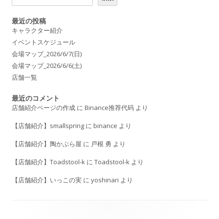
最近の投稿
キャラクター紹介
イベントスケジュール
会場マップ_2026/6/7(日)
会場マップ_2026/6/6(土)
店舗一覧
最近のコメント
店舗紹介ページの作成
に
Binance推荐代码
より
【店舗紹介】smallspring
に
binance
より
【店舗紹介】陶かぶら屋
に
戸根 勇
より
【店舗紹介】Toadstool-k
に
Toadstool-k
より
【店舗紹介】いっこの実
に
yoshinari
より