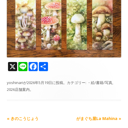
X
Li
F
共
n
ac
有
e
e
yoshinari
が
2026年5月19日
に投稿。カテゴリー:
・絵/書籍/写真
,
2026店舗案内
。
b
o
o
k
記
«
きのこうじょう
がまぐち屋La Mahina
»
事