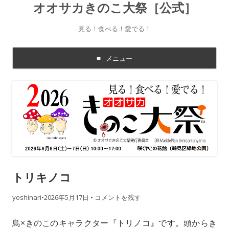
オオサカきのこ大祭［公式］
見る！食べる！愛でる！
メニュー
コ
ン
テ
ン
ツ
に
移
動
す
る
トリキノコ
yoshinari
•
2026年5月17日
•
コメントを残す
鳥×きのこのキャラクター『トリノコ』です。頭からき