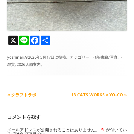
X
Li
F
共
n
ac
有
e
e
yoshinari
が
2026年5月17日
に投稿。カテゴリー:
・絵/書籍/写真
,
・
雑貨
,
2026店舗案内
。
b
o
o
k
記
«
クラフトラボ
13.CATS.WORKS × YO-CO
»
事
ナ
コメントを残す
ビ
ゲ
メールアドレスが公開されることはありません。
※
が付いてい
る欄は必須項目です