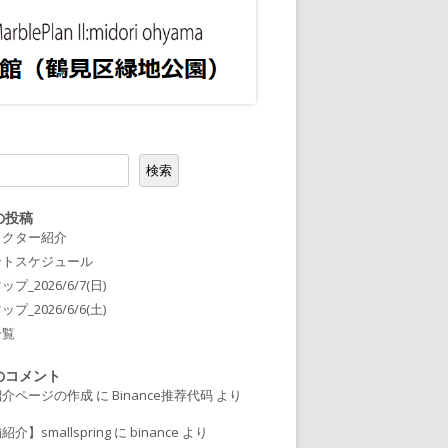
2023ガラス/レジン
2023粘土/陶器/紙/木工/樹脂
2023衣類/布小物/刺繍
2023編み物/羊毛フェルト
2023絵/書籍/写真
検索
2023飲食 / キッチンカー
の投稿
ラクター紹介
2023ABOUT
ントスケジュール
プ_2026/6/7(日)
2023出店者様向け
プ_2026/6/6(土)
一覧
のコメント
紹介ページの作成
に
Binance推荐代码
より
介】smallspring
に
binance
より