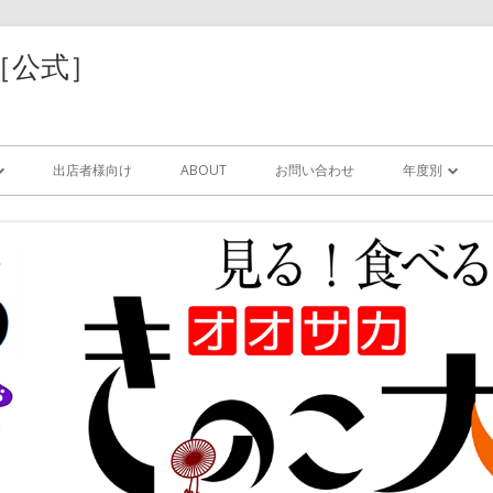
［公式］
コ
ン
出店者様向け
ABOUT
お問い合わせ
年度別
テ
ン
ツ
2025年
に
移
動
索
2024年
す
る
2023年
サリ
2022年
/レジン
2021年
器/紙/木工/樹脂
2020年