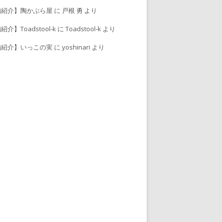
舗紹介】陶かぶら屋
に
戸根 勇
より
介】Toadstool-k
に
Toadstool-k
より
舗紹介】いっこの実
に
yoshinari
より