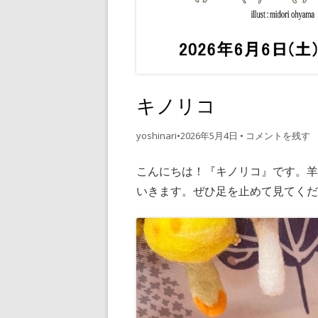
・衣類/布
・編み物
・絵/書籍
・飲食 /
キノリコ
yoshinari
•
2026年5月4日
•
コメントを残す
こんにちは！『キノリコ』です。
いきます。ぜひ足を止めて見てくだ