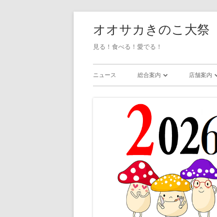
オオサカきのこ大祭
見る！食べる！愛でる！
ニュース
総合案内
店舗案内
会場マップ / アクセス
店舗一覧
ステージイベント
グッズ捜
展示 / 無料企画
・雑貨
ワークショップ
・アクセ
・ガラス
・粘土/陶