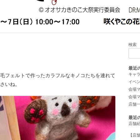
小物/刺繍
2019年
/羊毛フェルト
/写真
 キッチンカー
検索
最近
キャ
羊毛フェルトで作ったカラフルなキノコたちを連れて
イベ
さいね。
会場マッ
会場マッ
店舗
最近
店舗
【店舗紹