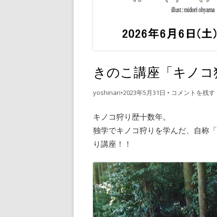
・衣類/布
・編み物
・絵/書籍
・飲食 /
きのこ講座「キノコ
yoshinari
•
2023年5月31日
•
コメントを残す
キノコ狩り歴十数年。
独学でキノコ狩りを学んだ、自称
り講座！！