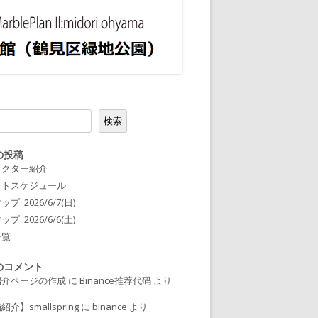
2023ガラス/レジン
2023粘土/陶器/紙/木工/樹脂
2023衣類/布小物/刺繍
2023編み物/羊毛フェルト
2023絵/書籍/写真
検索
2023飲食 / キッチンカー
の投稿
ラクター紹介
2023ABOUT
ントスケジュール
プ_2026/6/7(日)
2023出店者様向け
プ_2026/6/6(土)
一覧
のコメント
紹介ページの作成
に
Binance推荐代码
より
介】smallspring
に
binance
より