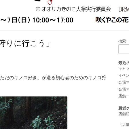
小物/刺繍
2019年
/羊毛フェルト
/写真
 キッチンカー
狩りに行こう」
検索
最近
キャ
イベ
「ただのキノコ好き」が送る初心者のためのキノコ狩
会場マッ
会場マッ
店舗
最近
店舗
【店舗紹