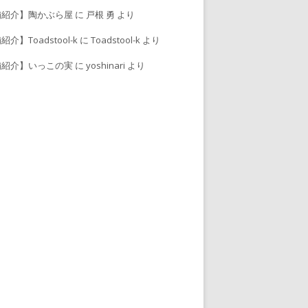
舗紹介】陶かぶら屋
に
戸根 勇
より
介】Toadstool-k
に
Toadstool-k
より
舗紹介】いっこの実
に
yoshinari
より