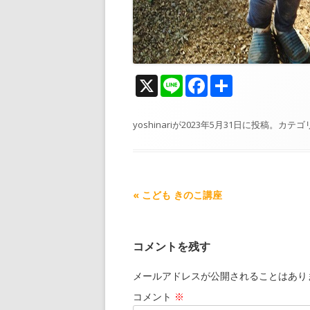
X
Li
F
共
n
ac
有
e
e
yoshinari
が
2023年5月31日
に投稿。カテゴ
b
o
o
記
«
こども きのこ講座
k
事
ナ
コメントを残す
ビ
ゲ
メールアドレスが公開されることはあり
ー
コメント
※