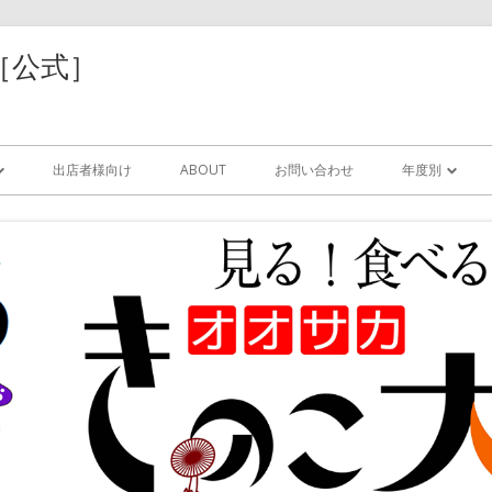
［公式］
コ
ン
出店者様向け
ABOUT
お問い合わせ
年度別
テ
ン
ツ
2025年
に
移
動
索
2024年
す
る
2023年
サリ
2022年
/レジン
2021年
器/紙/木工/樹脂
2020年