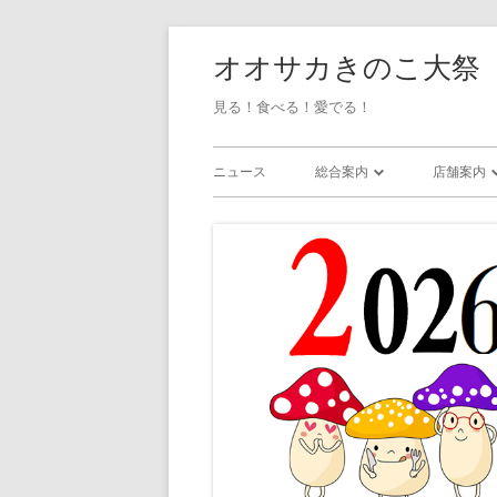
オオサカきのこ大祭
見る！食べる！愛でる！
ニュース
総合案内
店舗案内
会場マップ / アクセス
店舗一覧
ステージイベント
グッズ捜
展示 / 無料企画
・雑貨
ワークショップ
・アクセ
・ガラス
・粘土/陶