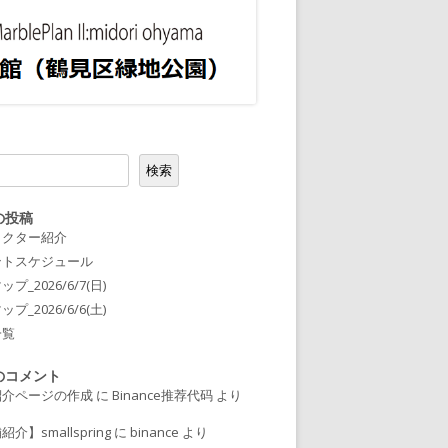
2023ガラス/レジン
2023粘土/陶器/紙/木工/樹脂
2023衣類/布小物/刺繍
2023編み物/羊毛フェルト
2023絵/書籍/写真
検索
2023飲食 / キッチンカー
の投稿
ラクター紹介
2023ABOUT
ントスケジュール
プ_2026/6/7(日)
2023出店者様向け
プ_2026/6/6(土)
一覧
のコメント
紹介ページの作成
に
Binance推荐代码
より
介】smallspring
に
binance
より