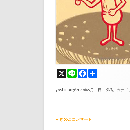
X
Li
F
共
n
ac
有
e
e
yoshinari
が
2023年5月31日
に投稿。カテゴ
b
o
o
記
«
きのこコンサート
k
事