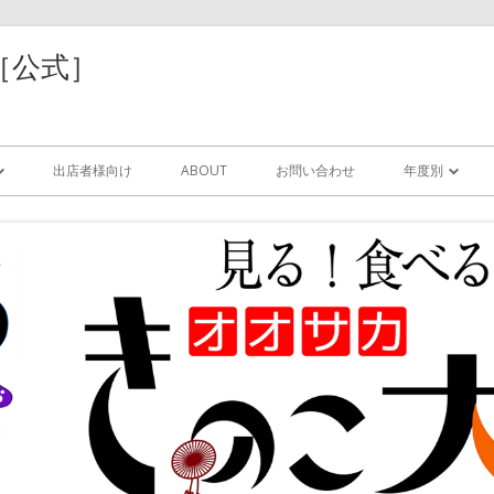
［公式］
コ
ン
出店者様向け
ABOUT
お問い合わせ
年度別
テ
ン
ツ
2025年
に
移
動
索
2024年
す
る
2023年
サリ
2022年
/レジン
2021年
器/紙/木工/樹脂
2020年