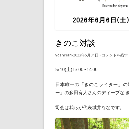
・衣類/布
・編み物
・絵/書籍
・飲食 /
きのこ対談
yoshinari
•
2023年5月31日
•
コメントを残す
5/10(土)13:00~14:00
日本唯一の「きのこライター」の
ー」の多田有人さんのディープな 
司会は我らが代表城井ななです。