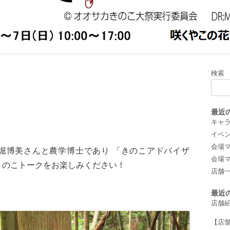
小物/刺繍
2019年
/羊毛フェルト
/写真
 キッチンカー
検索
最近
キャ
イベ
会場マッ
堀博美さんと農学博士であり 「きのこアドバイザ
会場マッ
きのこトークをお楽しみください！
店舗
最近
店舗
【店舗紹