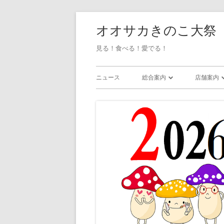
オオサカきのこ大祭
見る！食べる！愛でる！
ニュース
総合案内
店舗案内
会場マップ / アクセス
店舗一覧
ステージイベント
グッズ捜
展示 / 無料企画
・雑貨
ワークショップ
・アクセ
・ガラス
・粘土/陶