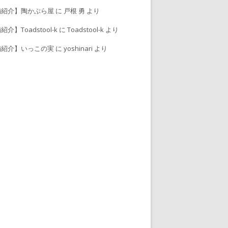
舗紹介】陶かぶら屋
に
戸根 勇
より
介】Toadstool-k
に
Toadstool-k
より
舗紹介】いっこの実
に
yoshinari
より