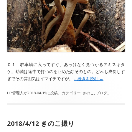
０１．駐車場に入ってすぐ、あっけなく見つかるアミスギタ
ケ。幼菌は途中で打つのを止めた釘そのもの。どれも成長しす
ぎでその雰囲気はイマイチですが。
…続きを読む
→
HP管理人
が
2018-04-15
に投稿。カテゴリー:
きのこ
,
ブログ
。
2018/4/12 きのこ撮り