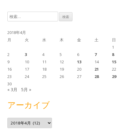
事
ナ
検
ビ
索
ゲ
:
2018年4月
ー
月
火
水
木
金
土
日
シ
1
ョ
2
3
4
5
6
7
8
ン
9
10
11
12
13
14
15
16
17
18
19
20
21
22
23
24
25
26
27
28
29
30
« 3月
5月 »
アーカイブ
ア
ー
カ
イ
ブ