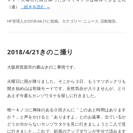
（違）
…続きを読む
→
HP管理人
が
2018-04-21
に投稿。カテゴリー:
ニュース
,
活動報告
。
2018/4/21きのこ撮り
大阪府箕面市の裏山きのこ事情です。
火曜日に雨が降りました。そこから３日、もうマツボックリも
開き始め山は乾燥モードです。全然気合が入りませんが、とり
あえず今週もカンゾウタケを探しに行きました。
唯一キノコに興味のあるＯ田さんに「このあと時間はあります
か？」と声をかけると「ありますよ」とのお返事。出ているか
どうか分からないカンゾウタケを見に行きましょうと二人で見
に行きました。これで、斜面のアップダウンが半分で済みます