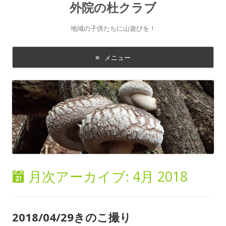
外院の杜クラブ
地域の子供たちに山遊びを！
メニュー
コ
ン
テ
ン
ツ
に
移
動
す
る
月次アーカイブ:
4月 2018
2018/04/29きのこ撮り