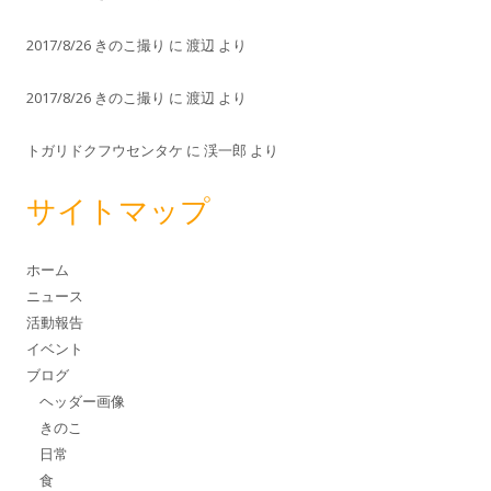
2017/8/26 きのこ撮り
に
渡辺
より
2017/8/26 きのこ撮り
に
渡辺
より
トガリドクフウセンタケ
に
渓一郎
より
サイトマップ
ホーム
ニュース
活動報告
イベント
ブログ
ヘッダー画像
きのこ
日常
食