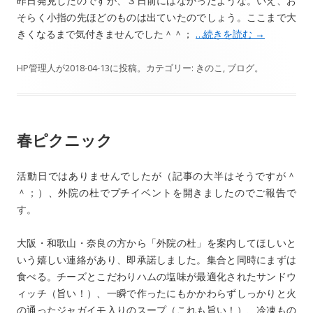
昨日発見したのですが、３日前にはなかったような。いえ、お
そらく小指の先ほどのものは出ていたのでしょう。ここまで大
きくなるまで気付きませんでした＾＾；
…続きを読む
→
HP管理人
が
2018-04-13
に投稿。カテゴリー:
きのこ
,
ブログ
。
春ピクニック
活動日ではありませんでしたが（記事の大半はそうですが＾
＾；）、外院の杜でプチイベントを開きましたのでご報告で
す。
大阪・和歌山・奈良の方から「外院の杜」を案内してほしいと
いう嬉しい連絡があり、即承諾しました。集合と同時にまずは
食べる。チーズとこだわりハムの塩味が最適化されたサンドウ
ィッチ（旨い！）、一瞬で作ったにもかかわらずしっかりと火
の通ったジャガイモ入りのスープ（これも旨い！）、冷凍もの