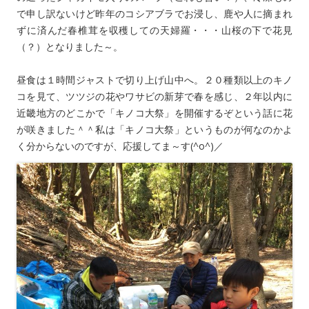
で申し訳ないけど昨年のコシアブラでお浸し、鹿や人に摘まれ
ずに済んだ春椎茸を収穫しての天婦羅・・・山桜の下で花見
（？）となりました～。
昼食は１時間ジャストで切り上げ山中へ。２０種類以上のキノ
コを見て、ツツジの花やワサビの新芽で春を感じ、２年以内に
近畿地方のどこかで「キノコ大祭」を開催するぞという話に花
が咲きました＾＾私は「キノコ大祭」というものが何なのかよ
く分からないのですが、応援してま～す(^o^)／