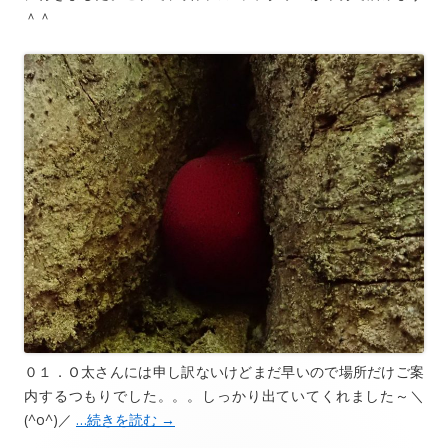
＾＾
０１．Ｏ太さんには申し訳ないけどまだ早いので場所だけご案
内するつもりでした。。。しっかり出ていてくれました～＼
(^o^)／
…続きを読む
→