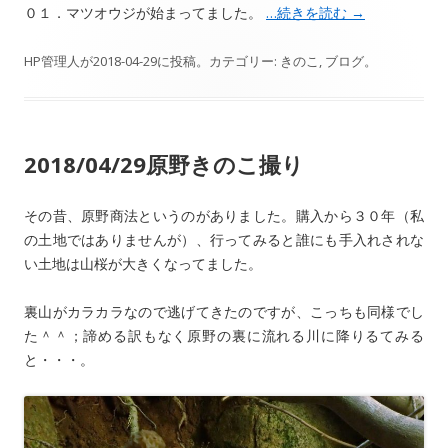
０１．マツオウジが始まってました。
…続きを読む
→
HP管理人
が
2018-04-29
に投稿。カテゴリー:
きのこ
,
ブログ
。
2018/04/29原野きのこ撮り
その昔、原野商法というのがありました。購入から３０年（私
の土地ではありませんが）、行ってみると誰にも手入れされな
い土地は山桜が大きくなってました。
裏山がカラカラなので逃げてきたのですが、こっちも同様でし
た＾＾；諦める訳もなく原野の裏に流れる川に降りるてみる
と・・・。