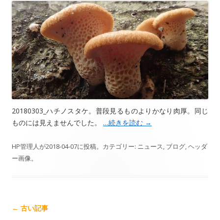
20180303_ハチノスタケ。普段見るものよりかなり肉厚。同じ
ものには見えませんでした。
…続きを読む
→
HP管理人
が
2018-04-07
に投稿。カテゴリー:
ニュース
,
ブログ
,
ヘッダ
ー画像
。
記
←
古い記事