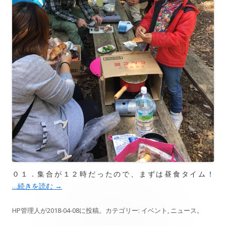
０１．集合が１２時だったので、まずは昼食タイム！
…続きを読む
→
HP管理人
が
2018-04-08
に投稿。カテゴリー:
イベント
,
ニュース
。