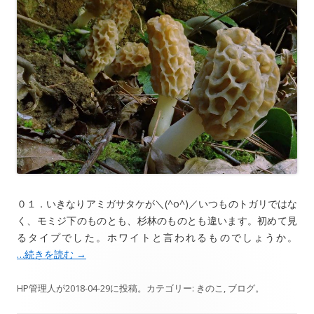
０１．いきなりアミガサタケが＼(^o^)／いつものトガリではな
く、モミジ下のものとも、杉林のものとも違います。初めて見
るタイプでした。ホワイトと言われるものでしょうか。
…続きを読む
→
HP管理人
が
2018-04-29
に投稿。カテゴリー:
きのこ
,
ブログ
。