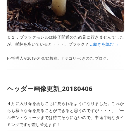
０１．ブラックモレルは終了間近のため見に行きませんでした
が、杉林を歩いていると・・・、ブラック？
…続きを読む
→
HP管理人
が
2018-04-07
に投稿。カテゴリー:
きのこ
,
ブログ
。
ヘッダー画像更新_20180406
４月に入り春をあちこちに見られるようになりました。これか
らも様々な春を見ることができると思うのですが・・・、ゴー
ルデン・ウィークまでは待てそうにないので、中途半端なタイ
ミングですが差し替えます！