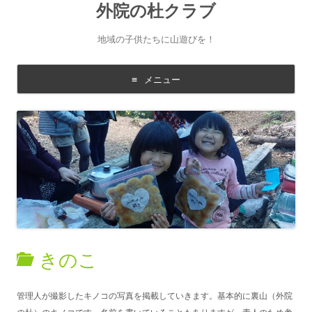
外院の杜クラブ
地域の子供たちに山遊びを！
メニュー
コ
ン
テ
ン
ツ
に
移
動
す
る
きのこ
管理人が撮影したキノコの写真を掲載していきます。基本的に裏山（外院