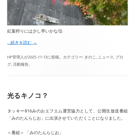
紅葉狩りには少し早いかな🤔
…続きを読む
→
HP管理人
が
2025-11-13
に投稿。カテゴリー:
きのこ
,
ニュース
,
ブロ
グ
,
活動報告
。
光るキノコ？
タッキー816みのおエフエム運営協力として、公開生放送番組
「みのたんらじお」に出演させていただくことになりました。
＜番組＞ 「みのたんらじお」