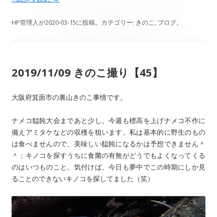
HP管理人
が
2020-03-15
に投稿。カテゴリー:
きのこ
,
ブログ
。
2019/11/09 きのこ撮り【45】
大阪府箕面市の裏山きのこ事情です。
ナメコ饂飩大会まであと少し。今週も標高を上げナメコ不作に
備えアミタケなどの収穫を狙います。私は基本的に野生のもの
は食べませんので、美味しい饂飩になるかは予想できません＾
＾；キノコを探すうちに食菌の有無がどうでもよくなってくる
のはいつものこと。気付けば、今日も夢中でこの時期にしか見
ることのできないキノコを探してました（笑）