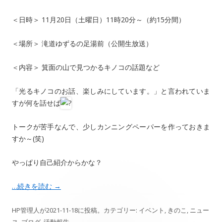
＜日時＞ 11月20日（土曜日）11時20分～（約15分間）
＜場所＞ 滝道ゆずるの足湯前（公開生放送）
＜内容＞ 箕面の山で見つかるキノコの話題など
「光るキノコのお話、楽しみにしています。」と言われていま
すが何を話せば
トークが苦手なんで、少しカンニングペーパーを作っておきま
すか～(笑)
やっぱり自己紹介からかな？
…続きを読む
→
HP管理人
が
2021-11-18
に投稿。カテゴリー:
イベント
,
きのこ
,
ニュー
ス
,
ブログ
,
活動報告
。