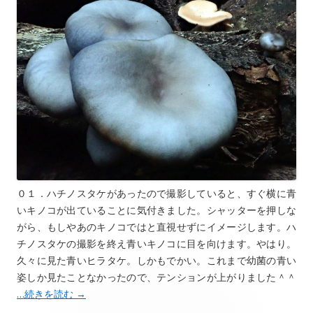
０１．ハチノスタケがあったので撮影していると、すぐ横に青
いキノコが出ていることに気付きました。シャッターを押しな
がら、もしやあのキノコではと直視せずにイメージします。ハ
チノスタケの撮影を終え青いキノコに目を向けます。やはり。
久々に見た青いヒラタケ。しかもでかい。これまで幼菌の青い
姿しか見たことなかったので、テンションが上がりました＾＾
…続きを読む
→