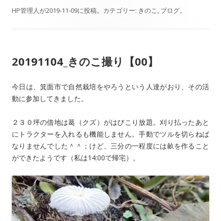
HP管理人
が
2019-11-09
に投稿。カテゴリー:
きのこ
,
ブログ
。
20191104_きのこ撮り【00】
今日は、箕面市で自然栽培をやろうという人達がおり、その活
動に参加してきました。
２３０坪の借地は葛（クズ）がはびこり放題。刈り払ったあと
にトラクターを入れるも機能しません。手動でツルを切らねば
なりませんでした＾＾；けど、三分の一程度には畝を作ること
ができたようです（私は14:00で帰宅）。