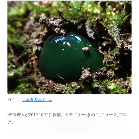
０１．
…続きを読む
→
HP管理人
が
2019-10-31
に投稿。カテゴリー:
きのこ
,
ニュース
,
ブロ
グ
。