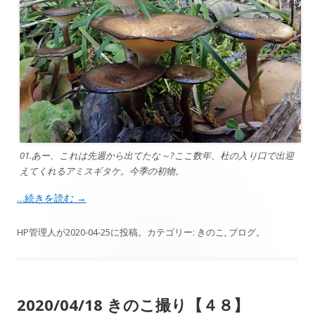
01.あー、これは先週から出てたな～?ここ数年、杜の入り口で出迎
えてくれるアミスギタケ。今季の初物。
…続きを読む
→
HP管理人
が
2020-04-25
に投稿。カテゴリー:
きのこ
,
ブログ
。
2020/04/18 きのこ撮り【４８】