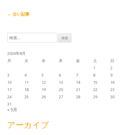
記
←
古い記事
事
ナ
検
ビ
索
ゲ
:
2026年8月
ー
月
火
水
木
金
土
日
シ
1
2
ョ
3
4
5
6
7
8
9
ン
10
11
12
13
14
15
16
17
18
19
20
21
22
23
24
25
26
27
28
29
30
31
« 5月
アーカイブ