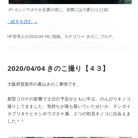
01.カンゾウタケが五重の塔に。実際には六重だけど(笑)
…続きを読む
→
HP管理人
が
2020-04-18
に投稿。カテゴリー:
きのこ
,
ブログ
。
2020/04/04 きのこ撮り【４３】
大阪府箕面市の裏山きのこ事情です。
新型コロナの影響で土日の予定がともに中止、のんびりキノコ
撮りしてきました。気持ちが落ち着いていたせいか、テンガイ
カブリタケとケシボウズタケ属、２つの初見キノコに出会えま
した＾＾