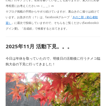
の杜）のキノコです。名前を書いていることもありますが、素人のため参
考程度にお考えくださいｍ（＿＿）ｍ
※ブログ掲載の手間からサボり続けていますが、裏山きのこ撮りは続けて
います。お急ぎの方（？）は、facebookグループ「
きのこ部（初心者歓
迎）
」に週次で投稿していますので、そちらをご覧ください(facebookロ
グイン要)。「吉成経」で検索すると出てきます。
2025年11月 活動下見。。。
今日は年休を取っていたので、明後日の活動後に行うナメコ饂
飩大会の下見に行ってきました！