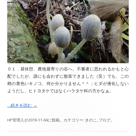
０１．昼休憩、農地最寄りの谷へ。不審者に思われるかもと心
配でしたが、誰にも会わずに散策できました（笑）でも、この
柄の黄色いキノコ、何か分かりません＾＾；ヒダが液化しない
ようだし、ヒトヨタケではなくハラタケ科の方かなぁ。
…続きを読む
→
HP管理人
が
2019-11-04
に投稿。カテゴリー:
きのこ
,
ブログ
。