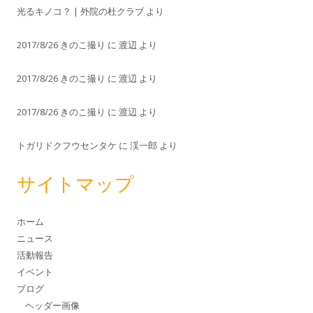
光るキノコ？ | 外院の杜クラブ
より
2017/8/26 きのこ撮り
に
渡辺
より
2017/8/26 きのこ撮り
に
渡辺
より
2017/8/26 きのこ撮り
に
渡辺
より
トガリドクフウセンタケ
に
渓一郎
より
サイトマップ
ホーム
ニュース
活動報告
イベント
ブログ
ヘッダー画像