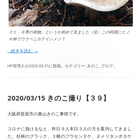
０１．今季の初物。というか初めて見ました（笑）この時期にヒノ
キ林でウラベニホテイシメジ？
…続きを読む
→
HP管理人
が
2020-03-31
に投稿。カテゴリー:
きのこ
,
ブログ
。
2020/03/15 きのこ撮り【３９】
大阪府箕面市の裏山きのこ事情です。
コロナに負けるなと、昨日９人本日３人の方を案内してきまし
た。杉林のブラック、３種のフウセンタケ、ヌメリタンポタケ