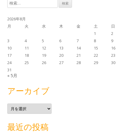
検
ビ
索
ゲ
:
2026年8月
ー
月
火
水
木
金
土
日
シ
1
2
ョ
3
4
5
6
7
8
9
ン
10
11
12
13
14
15
16
17
18
19
20
21
22
23
24
25
26
27
28
29
30
31
« 5月
アーカイブ
ア
ー
カ
イ
ブ
最近の投稿