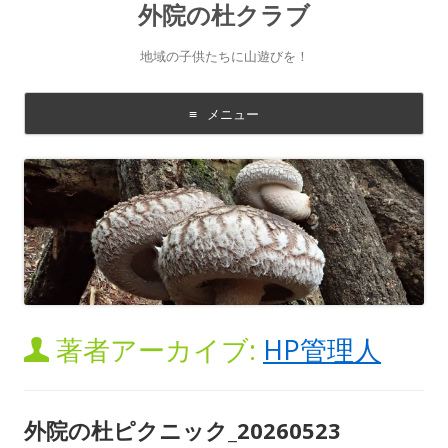
外院の杜クラブ
地域の子供たちに山遊びを！
メニュー
コ
ン
テ
ン
ツ
に
移
動
す
る
著者アーカイブ:
HP管理人
外院の杜ピクニック_20260523