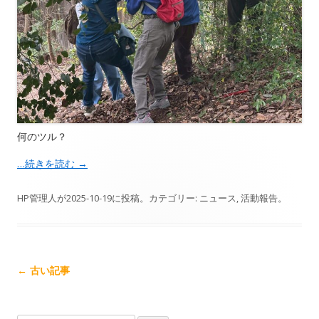
何のツル？
…続きを読む
→
HP管理人
が
2025-10-19
に投稿。カテゴリー:
ニュース
,
活動報告
。
記
←
古い記事
事
ナ