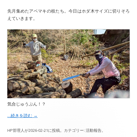
先月集めたアベマキの枝たち。今日はホダ木サイズに切りそろ
えていきます。
気合じゅうぶん！？
…続きを読む
→
HP管理人
が
2026-02-21
に投稿。カテゴリー:
活動報告
。