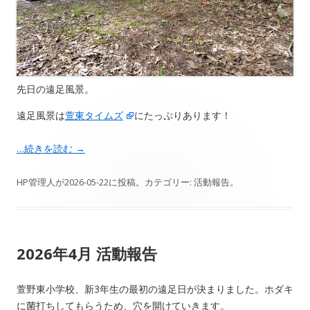
先日の遠足風景。
遠足風景は
萱東タイムズ
にたっぷりあります！
…続きを読む
→
HP管理人
が
2026-05-22
に投稿。カテゴリー:
活動報告
。
2026年4月 活動報告
萱野東小学校、新3年生の最初の遠足日が決まりました。ホダキ
に菌打ちしてもらうため、穴を開けていきます。