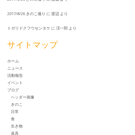
2017/8/26 きのこ撮り
に
渡辺
より
トガリドクフウセンタケ
に
渓一郎
より
サイトマップ
ホーム
ニュース
活動報告
イベント
ブログ
ヘッダー画像
きのこ
日常
食
生き物
道具