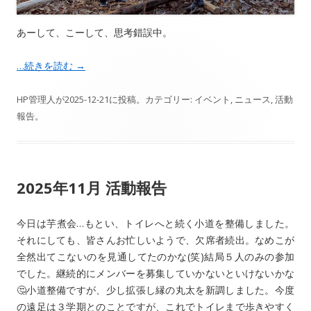
あーして、こーして、思考錯誤中。
…続きを読む
→
HP管理人
が
2025-12-21
に投稿。カテゴリー:
イベント
,
ニュース
,
活動
報告
。
2025年11月 活動報告
今日は芋煮会…もとい、トイレへと続く小道を整備しました。
それにしても、皆さんお忙しいようで、欠席者続出。なめこが
全然出てこないのを見通してたのかな(笑)結局５人のみの参加
でした。継続的にメンバーを募集していかないといけないかな
🤔小道整備ですが、少し拡張し縁の丸太を新調しました。今度
の遠足は３学期とのことですが、これでトイレまで歩きやすく