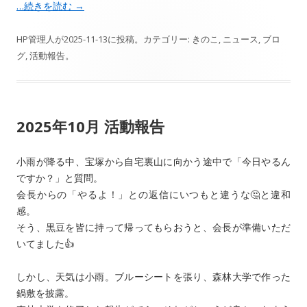
…続きを読む
→
HP管理人
が
2025-11-13
に投稿。カテゴリー:
きのこ
,
ニュース
,
ブロ
グ
,
活動報告
。
2025年10月 活動報告
小雨が降る中、宝塚から自宅裏山に向かう途中で「今日やるん
ですか？」と質問。
会長からの「やるよ！」との返信にいつもと違うな🤔と違和
感。
そう、黒豆を皆に持って帰ってもらおうと、会長が準備いただ
いてました👍
しかし、天気は小雨。ブルーシートを張り、森林大学で作った
鍋敷を披露。