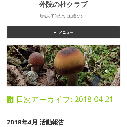
外院の杜クラブ
地域の子供たちに山遊びを！
メニュー
コ
ン
テ
ン
ツ
に
移
動
す
る
日次アーカイブ:
2018-04-21
2018年4月 活動報告