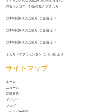
オオサカきのこ大祭2019の展示写真
に
光るキノコ？ | 外院の杜クラブ
より
2017/8/26 きのこ撮り
に
渡辺
より
2017/8/26 きのこ撮り
に
渡辺
より
2017/8/26 きのこ撮り
に
渡辺
より
トガリドクフウセンタケ
に
渓一郎
より
サイトマップ
ホーム
ニュース
活動報告
イベント
ブログ
ヘッダー画像