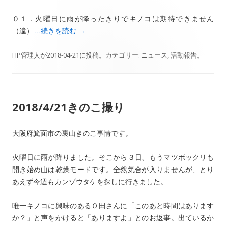
０１．火曜日に雨が降ったきりでキノコは期待できません
（違）
…続きを読む
→
HP管理人
が
2018-04-21
に投稿。カテゴリー:
ニュース
,
活動報告
。
2018/4/21きのこ撮り
大阪府箕面市の裏山きのこ事情です。
火曜日に雨が降りました。そこから３日、もうマツボックリも
開き始め山は乾燥モードです。全然気合が入りませんが、とり
あえず今週もカンゾウタケを探しに行きました。
唯一キノコに興味のあるＯ田さんに「このあと時間はあります
か？」と声をかけると「ありますよ」とのお返事。出ているか