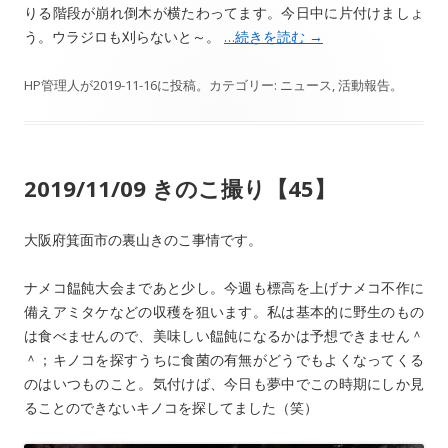
りる階段が崩れ倒木が横たわってます。今日中に片付けましょ
う。ウラジロも刈らないと～。
…続きを読む
→
HP管理人
が
2019-11-16
に投稿。カテゴリー:
ニュース
,
活動報告
。
2019/11/09 きのこ撮り【45】
大阪府箕面市の裏山きのこ事情です。
ナメコ饂飩大会まであと少し。今週も標高を上げナメコ不作に
備えアミタケなどの収穫を狙います。私は基本的に野生のもの
は食べませんので、美味しい饂飩になるかは予想できません＾
＾；キノコを探すうちに食菌の有無がどうでもよくなってくる
のはいつものこと。気付けば、今日も夢中でこの時期にしか見
ることのできないキノコを探してました（笑）