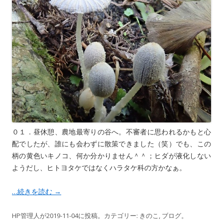
０１．昼休憩、農地最寄りの谷へ。不審者に思われるかもと心
配でしたが、誰にも会わずに散策できました（笑）でも、この
柄の黄色いキノコ、何か分かりません＾＾；ヒダが液化しない
ようだし、ヒトヨタケではなくハラタケ科の方かなぁ。
…続きを読む
→
HP管理人
が
2019-11-04
に投稿。カテゴリー:
きのこ
,
ブログ
。