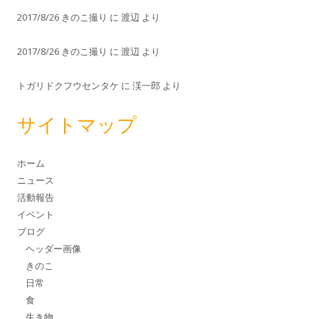
2017/8/26 きのこ撮り
に
渡辺
より
2017/8/26 きのこ撮り
に
渡辺
より
トガリドクフウセンタケ
に
渓一郎
より
サイトマップ
ホーム
ニュース
活動報告
イベント
ブログ
ヘッダー画像
きのこ
日常
食
生き物