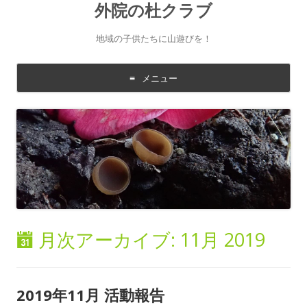
外院の杜クラブ
地域の子供たちに山遊びを！
メニュー
コ
ン
テ
ン
ツ
に
移
動
す
る
月次アーカイブ:
11月 2019
2019年11月 活動報告