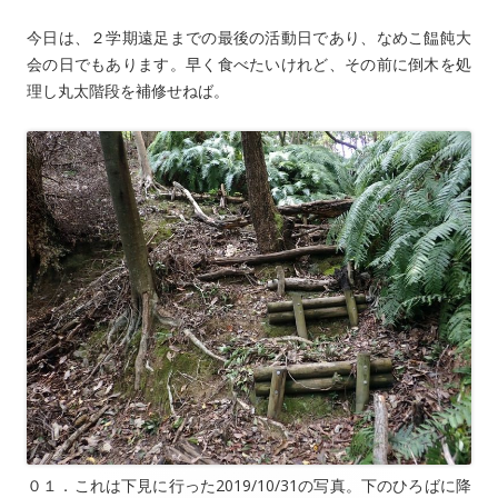
今日は、２学期遠足までの最後の活動日であり、なめこ饂飩大
会の日でもあります。早く食べたいけれど、その前に倒木を処
理し丸太階段を補修せねば。
０１．これは下見に行った2019/10/31の写真。下のひろばに降