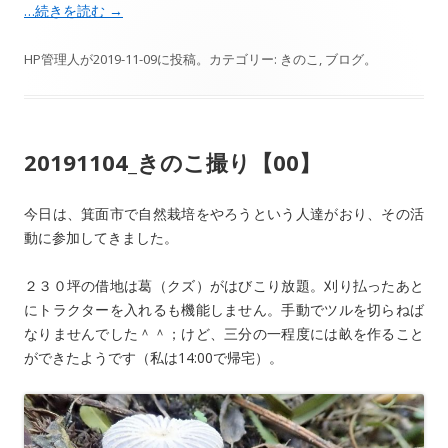
…続きを読む
→
HP管理人
が
2019-11-09
に投稿。カテゴリー:
きのこ
,
ブログ
。
20191104_きのこ撮り【00】
今日は、箕面市で自然栽培をやろうという人達がおり、その活
動に参加してきました。
２３０坪の借地は葛（クズ）がはびこり放題。刈り払ったあと
にトラクターを入れるも機能しません。手動でツルを切らねば
なりませんでした＾＾；けど、三分の一程度には畝を作ること
ができたようです（私は14:00で帰宅）。