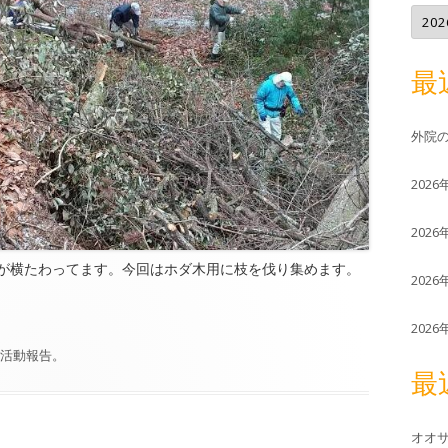
ア
ー
カ
イ
ブ
最
外院の
202
202
が横たわってます。今回はホダ木用に枝を伐り集めます。
202
202
活動報告
。
最
オオサ