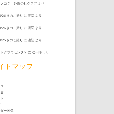
ノコ？ | 外院の杜クラブ
より
/8/26 きのこ撮り
に
渡辺
より
/8/26 きのこ撮り
に
渡辺
より
/8/26 きのこ撮り
に
渡辺
より
リドクフウセンタケ
に
渓一郎
より
イトマップ
ム
ース
報告
ント
グ
ッダー画像