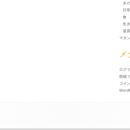
き
日
食
生
道
マタン
メ
ログ
投稿
コメ
WordP