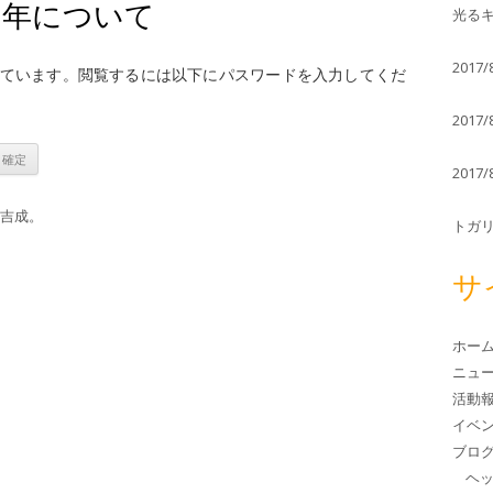
１年について
光るキ
2017
ています。閲覧するには以下にパスワードを入力してくだ
2017
2017
吉成
。
トガ
サ
ホー
ニュ
活動
イベ
ブロ
ヘ