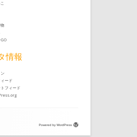
のこ
常
き物
具
GO
タ情報
イン
フィード
ントフィード
ress.org
Powered by WordPress