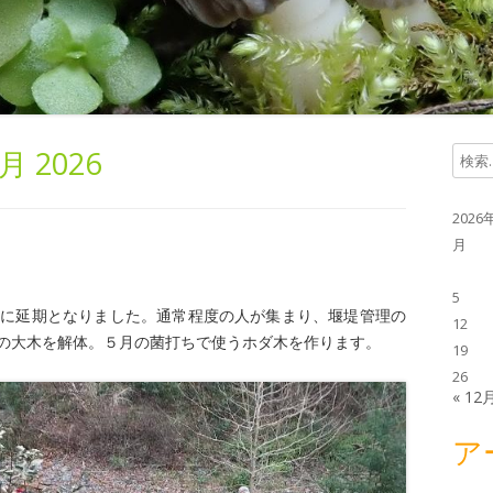
月 2026
検
索
:
2026
月
5
31に延期となりました。通常程度の人が集まり、堰堤管理の
12
の大木を解体。５月の菌打ちで使うホダ木を作ります。
19
26
« 12
ア