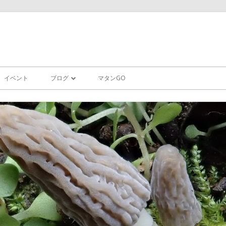
コ
ン
イベント
ブログ
マタンGO
テ
ン
ツ
ヘッダー画像
に
移
動
きのこ
す
る
日常
食
生き物
道具